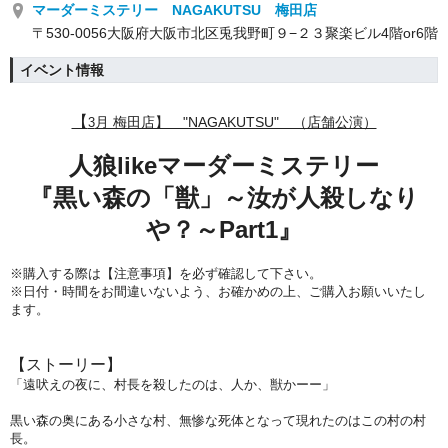
マーダーミステリー NAGAKUTSU 梅田店
〒530-0056大阪府大阪市北区兎我野町９−２３聚楽ビル4階or6階
イベント情報
【
月 梅田店】 "NAGAKUTSU" （店舗公演）
3
人狼likeマーダーミステリー
『黒い森の「獣」～汝が人殺しなり
や？～Part1』
※購入する際は【注意事項】を必ず確認して下さい。
※日付・時間をお間違いないよう、
お確かめの上、ご購入お願いいたし
ます。
【ストーリー】
「遠吠えの夜に、村長を殺したのは、人か、獣かーー」
黒い森の奥にある小さな村、無惨な死体となって現れたのはこの村の村
長。