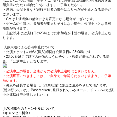
成立しなかった場合、キャンセルされたお客様に該当回の開催費用を全
額負担いただく場合がございます。ご了承ください。
・急病、天候不良など興行主催者の都合により公演が中止となる場合が
ございます。
・GMは主催者側の都合により変更になる場合がございます。
・ゲームの性質上、
参加者が集まりそうにない場合
、公演中止となる可
能性があります。
・上記以外は公演前日の23時までに参加者が未達の場合、公演中止とな
ります。
[人数未達による公演中止について]
・公演チケットの申込(購入)締切は公演前日の23:00迄です。
・23:00を越えて以下の画像のようにチケット残数が表示されている場
合、『公演中止』となります。
・
公演中止の場合、当店からの公演中止連絡はございません。
・
公演可否につきましては、ご自身でご確認くださいますよう、ご了承
願います。
・募集を延長する場合は、23:00以前に別途ご連絡をさせて頂きます。
(従来行っていた、PassMarketに登録されているメールアドレスへの公演
中止連絡は廃止致しました。)
[お客様都合のキャンセルについて]
<キャンセル料金>