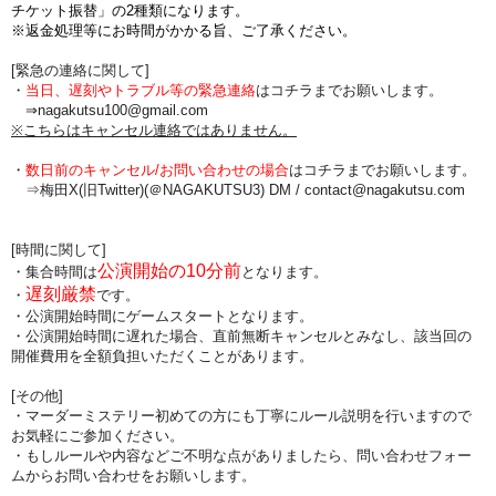
チケット振替」の2種類になります。
※返金処理等にお時間がかかる旨、ご了承ください。
[緊急の連絡に関して]
・
当日、遅刻やトラブル等の緊急連絡
はコチラまでお願いします。
⇒nagakutsu100@gmail.com
※こちらはキャンセル連絡ではありません。
・
数日前のキャンセル/お問い合わせの場合
は
コチラまでお願いします。
⇒梅田X(旧Twitter)(＠NAGAKUTSU3) DM /
contact@nagakutsu.com
[時間に関して]
公演開始の10分前
・集合時間は
となります。
遅刻厳禁
・
です。
・公演開始時間にゲームスタートとなります。
・公演開始時間に
遅れた場合、直前無断キャンセルとみなし、該当回の
開催費用を全額負担
いただくことがあります。
[その他]
・マーダーミステリー初めての方にも丁寧にルール説明を行いますので
お気軽にご参加ください。
・もしルールや内容などご不明な点がありましたら、問い合わせフォー
ムからお問い合わせをお願いします。