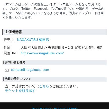
・本ゲームは、ゲームの性質上、ネタバレ禁止ゲームとなっておりま
す。ブログ、Twitter、Facebook、YouTube等での、
公演内容、
ゲーム内
容、ゲーム演出のネタバレになるような発言、写真のアップロードは固
くお断りいたします。
主催者情報
販売主
NAGAKUTSU 梅田店
住所
大阪府大阪市北区兎我野町９−２３ 聚楽ビル4階、6階
関連URL
https://www.nagakutsu.com/
お問い合わせ先
contact@nagakutsu.com
当日の受付について
当日の受付については
こちら
をご確認ください。
チケットを取り出す