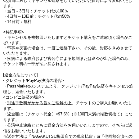
公演日に対してキャンセル連絡をしていただいた日時により変動いたし
ます。
・当日～3日前：チケット代の100％
・4日前～13日前：チケット代の50%
・14日前：無料
<特記事項>
・キャンセルを複数回いたしますとチケット購入をご遠慮頂く場合がご
ざいます。
・弔事や災害の場合は、一度ご連絡下さい。その後、対応をきめさせて
いただきます。
・疾病による政府および官公庁による規制または命令が出た場合のみ、
チケット料の一部が払い戻されます。
[返金方法について]
<クレジット/PayPay決済の場合>
・PassMarketのシステムより、クレジット/PayPay決済をキャンセル処
理し、返金いたします。
<コンビニ決済の場合>
・
別途手数料がかかる旨をご理解の上
、チケットのご購入お願いいたし
ます。
・
返金額は〔チケット代金〕×97.6%（※100円未満の端数切捨て
）にな
ります。
・公演中止連絡とともに返金方法をお伺いいたしますので、そちらに返
信をお願いいたします。
※返金方法は「NAGAKUTSU梅田店での現金払戻」or「他同額公演への