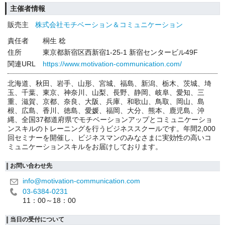
主催者情報
販売主
株式会社モチベーション＆コミュニケーション
責任者
桐生 稔
住所
東京都新宿区西新宿1-25-1 新宿センタービル49F
関連URL
https://www.motivation-communication.com/
北海道、秋田、岩手、山形、宮城、福島、新潟、栃木、茨城、埼
玉、千葉、東京、神奈川、山梨、長野、静岡、岐阜、愛知、三
重、滋賀、京都、奈良、大阪、兵庫、和歌山、鳥取、岡山、島
根、広島、香川、徳島、愛媛、福岡、大分、熊本、鹿児島、沖
縄、全国37都道府県でモチベーションアップとコミュニケーショ
ンスキルのトレーニングを行うビジネススクールです。年間2,000
回セミナーを開催し、ビジネスマンのみなさまに実効性の高いコ
ミュニケーションスキルをお届けしております。
お問い合わせ先
info@motivation-communication.com
03-6384-0231
11：00～18：00
当日の受付について