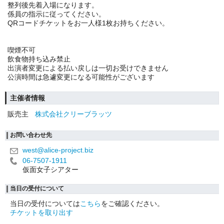
整列後先着入場になります。
係員の指示に従ってください。
QRコードチケットをお一人様1枚お持ちください。
喫煙不可
飲食物持ち込み禁止
出演者変更による払い戻しは一切お受けできません
公演時間は急遽変更になる可能性がございます
主催者情報
販売主
株式会社クリーブラッツ
お問い合わせ先
west@alice-project.biz
06-7507-1911
仮面女子シアター
当日の受付について
当日の受付については
こちら
をご確認ください。
チケットを取り出す