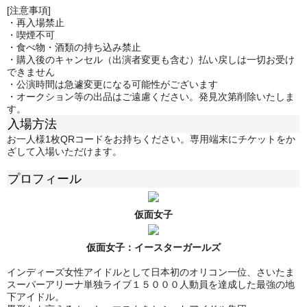
[注意事項]
・再入場禁止
・喫煙不可
・食べ物・酒類の持ち込み禁止
・購入後のキャンセル（出演者変更も含む）払い戻しは一切お受け
できません
・公演時間は急遽変更になる可能性がございます
・オークション等の出品はご遠慮ください。発見次第削除いたしま
す。
入場方法
お一人様1枚QRコードをお持ちください。専用端末にチケットをか
ざして入場いただけます。
プロフィール
仮面女子
仮面女子：
イースターガールズ
インディーズ女性アイドルとして日本初のオリコン一位、さいたま
スーパーアリーナ単独ライブ１５０００人動員を達成した最強の地
下アイドル。