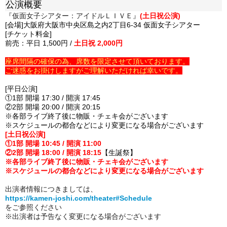
公演概要
『仮面女子シアター：アイドルＬＩＶＥ』
(土日祝公演)
[会場]大阪府大阪市中央区島之内2丁目6-34 仮面女子シアター
[チケット料金]
前売：平日 1,500円 /
土日祝 2,000円
座席間隔の確保の為、席数を限定させて頂いております。
ご迷惑をお掛けしますがご理解いただければ幸いです。
[平日公演]
①1部 開場 17:30 / 開演 17:45
②2部 開場 20:00 / 開演 20:15
※各部ライブ終了後に物販・チェキ会がございます
※スケジュールの都合などにより変更になる場合がございます
[土日祝公演]
①1部 開場 10:45 / 開演 11:00
②2部 開場 18:00 / 開演 18:15
【生誕祭】
※各部ライブ終了後に物販・チェキ会がございます
※スケジュールの都合などにより変更になる場合がございます
出演者情報につきましては、
https://kamen-joshi.com/theater#Schedule
をご参照ください
※出演者は予告なく変更になる場合がございます