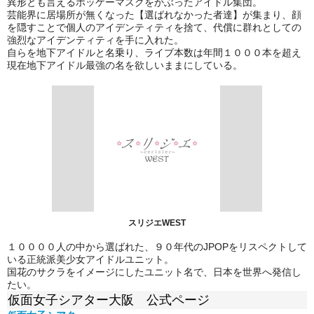
異形とも言えるホッケーマスクをかぶったアイドル集団。
芸能界に居場所が無くなった【選ばれなかった者達】が集まり、顔
を隠すことで個人のアイデンティティを捨て、代償に群れとしての
強烈なアイデンティティを手に入れた。
自らを地下アイドルと名乗り、ライブ本数は年間１０００本を超え
現在地下アイドル最強の名を欲しいままにしている。
スリジエWEST
１００００人の中から選ばれた、９０年代のJPOPをリスペクトして
いる正統派美少女アイドルユニット。
国花のサクラをイメージにしたユニット名で、日本を世界へ発信し
たい。
仮面女子シアター大阪 公式ページ