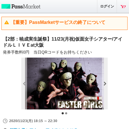
ログイン
【重要】PassMarketサービスの終了について
【2部：暁成実生誕祭】11/23(月祝)仮面女子シアター/アイ
ドルＬＩＶＥat大阪
発券手数料0円 当日QRコードをお持ちください
2020/11/23(月) 18:15 ～ 22:30