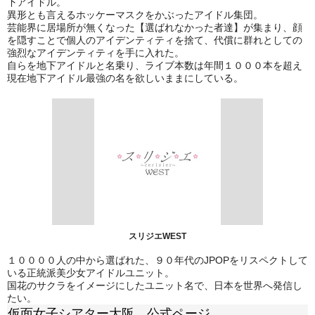
下アイドル。
異形とも言えるホッケーマスクをかぶったアイドル集団。
芸能界に居場所が無くなった【選ばれなかった者達】が集まり、顔
を隠すことで個人のアイデンティティを捨て、代償に群れとしての
強烈なアイデンティティを手に入れた。
自らを地下アイドルと名乗り、ライブ本数は年間１０００本を超え
現在地下アイドル最強の名を欲しいままにしている。
スリジエWEST
１００００人の中から選ばれた、９０年代のJPOPをリスペクトして
いる正統派美少女アイドルユニット。
国花のサクラをイメージにしたユニット名で、日本を世界へ発信し
たい。
仮面女子シアター大阪 公式ページ