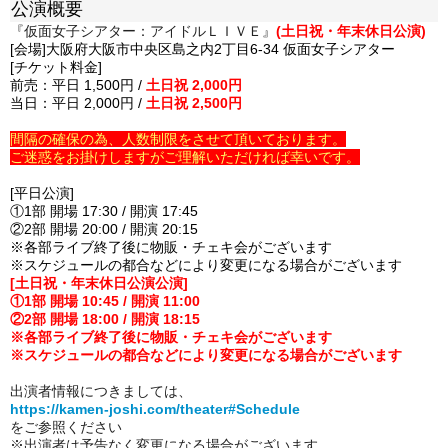
公演概要
『仮面女子シアター：アイドルＬＩＶＥ』
(土日祝・年末休日公演)
[会場]大阪府大阪市中央区島之内2丁目6-34 仮面女子シアター
[チケット料金]
前売：平日 1,500円 /
土日祝 2,000円
当日：平日 2,000円 /
土日祝 2,500円
間隔の確保の為、人数制限をさせて頂いております。
ご迷惑をお掛けしますがご理解いただければ幸いです。
[平日公演]
①1部 開場 17:30 / 開演 17:45
②2部 開場 20:00 / 開演 20:15
※各部ライブ終了後に物販・チェキ会がございます
※スケジュールの都合などにより変更になる場合がございます
[土日祝・
年末休日公演
公演]
①1部 開場 10:45 / 開演 11:00
②2部 開場 18:00 / 開演 18:15
※各部ライブ終了後に物販・チェキ会がございます
※スケジュールの都合などにより変更になる場合がございます
出演者情報につきましては、
https://kamen-joshi.com/theater#Schedule
をご参照ください
※出演者は予告なく変更になる場合がございます