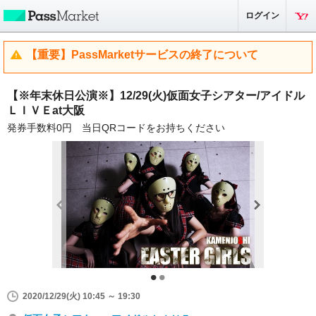
ログイン
【重要】PassMarketサービスの終了について
【※年末休日公演※】12/29(火)仮面女子シアター/アイドル
ＬＩＶＥat大阪
発券手数料0円 当日QRコードをお持ちください
2020/12/29(火) 10:45 ～ 19:30