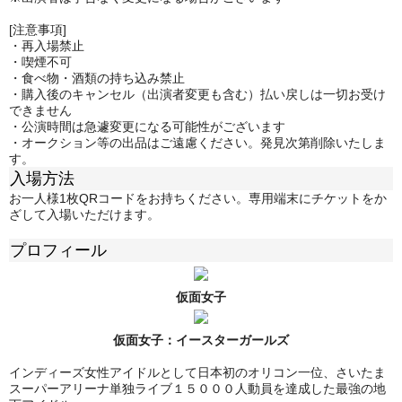
[注意事項]
・再入場禁止
・喫煙不可
・食べ物・酒類の持ち込み禁止
・購入後のキャンセル（出演者変更も含む）払い戻しは一切お受け
できません
・公演時間は急遽変更になる可能性がございます
・オークション等の出品はご遠慮ください。発見次第削除いたしま
す。
入場方法
お一人様1枚QRコードをお持ちください。専用端末にチケットをか
ざして入場いただけます。
プロフィール
仮面女子
仮面女子：
イースターガールズ
インディーズ女性アイドルとして日本初のオリコン一位、さいたま
スーパーアリーナ単独ライブ１５０００人動員を達成した最強の地