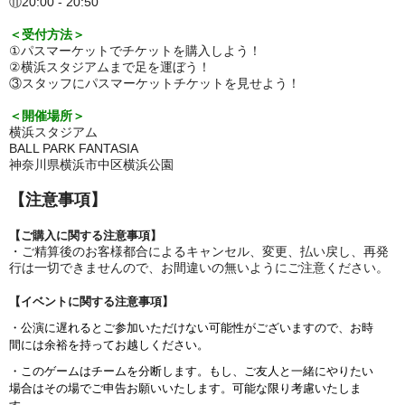
⑪20:00 - 20:50
＜受付方法＞
①パスマーケットでチケットを購入しよう！
②横浜スタジアム
まで足を運ぼう！
③スタッフにパスマーケットチケットを見せよう！
＜開催場所＞
横浜スタジアム
BALL PARK FANTASIA
神奈川県横浜市中区横浜公園
【注意事項】
【
ご購入に関する注意事項
】
・ご精算後のお客様都合によるキャンセル、変更、払い戻し、再発
行は一切できませんので、お間違いの無いようにご注意ください。
【
イベントに関する注意事項
】
・公演に遅れるとご参加いただけない可能性がございますので、お時
間には余裕を持ってお越しください。
・このゲームはチームを分断します。もし、ご友人と一緒にやりたい
場合はその場でご申告お願いいたします。可能な限り考慮いたしま