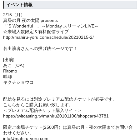
イベント情報
2/15（月）
真昼の月 夜の太陽 presents
「'S Wonderful！」～Monday スリーマンLIVE～
☆来場人数限定＆有料配信ライブ
http://mahiru-yoru.com/schedule/20210215-2/
各出演者さんへの投げ銭ページです！
[出演]
あこ（OA）
Ritomo
咲耶
キクチショウコ
配信を見るには別途プレミアム配信チケットが必要です。
こちらからご購入お願い致します。
＜プレミアム配信チケット購入サイト＞
https://twitcasting.tv/mahiru20101106/shopcart/43781
限定ご来場チケット(2500円）は真昼の月・夜の太陽までお問い合
わせください。
info@mahiru-yoru.com