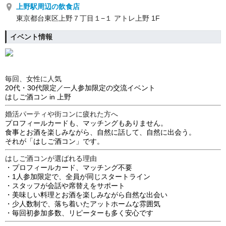
上野駅周辺の飲食店
東京都台東区上野７丁目１−１ アトレ上野 1F
イベント情報
毎回、女性に人気
20代・30代限定／一人参加限定の交流イベント
はしご酒コン in 上野
婚活パーティや街コンに疲れた方へ
プロフィールカードも、マッチングもありません。
食事とお酒を楽しみながら、自然に話して、自然に出会う。
それが「はしご酒コン」です。
はしご酒コンが選ばれる理由
・プロフィールカード、マッチング不要
・1人参加限定で、全員が同じスタートライン
・スタッフが会話や席替えをサポート
・美味しい料理とお酒を楽しみながら自然な出会い
・少人数制で、落ち着いたアットホームな雰囲気
・毎回初参加多数、リピーターも多く安心です