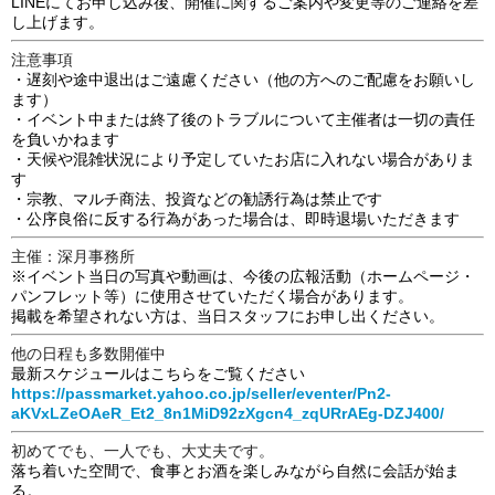
LINEにてお申し込み後、開催に関するご案内や変更等のご連絡を差
し上げます。
注意事項
・遅刻や途中退出はご遠慮ください（他の方へのご配慮をお願いし
ます）
・イベント中または終了後のトラブルについて主催者は一切の責任
を負いかねます
・天候や混雑状況により予定していたお店に入れない場合がありま
す
・宗教、マルチ商法、投資などの勧誘行為は禁止です
・公序良俗に反する行為があった場合は、即時退場いただきます
主催：深月事務所
※イベント当日の写真や動画は、今後の広報活動（ホームページ・
パンフレット等）に使用させていただく場合があります。
掲載を希望されない方は、当日スタッフにお申し出ください。
他の日程も多数開催中
最新スケジュールはこちらをご覧ください
https://passmarket.yahoo.co.jp/seller/eventer/Pn2-
aKVxLZeOAeR_Et2_8n1MiD92zXgcn4_zqURrAEg-DZJ400/
初めてでも、一人でも、大丈夫です。
落ち着いた空間で、食事とお酒を楽しみながら自然に会話が始ま
る。