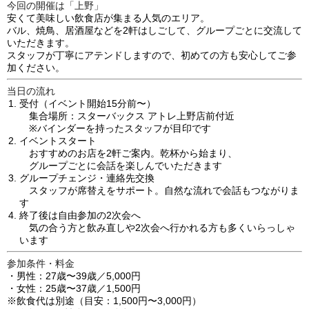
今回の開催は「上野」
安くて美味しい飲食店が集まる人気のエリア。
バル、焼鳥、居酒屋などを2軒はしごして、グループごとに交流して
いただきます。
スタッフが丁寧にアテンドしますので、初めての方も安心してご参
加ください。
当日の流れ
受付
（イベント開始15分前〜）
集合場所：スターバックス アトレ上野店前付近
※バインダーを持ったスタッフが目印です
イベントスタート
おすすめのお店を2軒ご案内。乾杯から始まり、
グループごとに会話を楽しんでいただきます
グループチェンジ・連絡先交換
スタッフが席替えをサポート。自然な流れで会話もつながりま
す
終了後は自由参加の2次会へ
気の合う方と飲み直しや2次会へ行かれる方も多くいらっしゃ
います
参加条件・料金
・男性：27歳〜39歳／5,000円
・女性：25歳〜37歳／1,500円
※飲食代は別途（目安：1,500円〜3,000円）