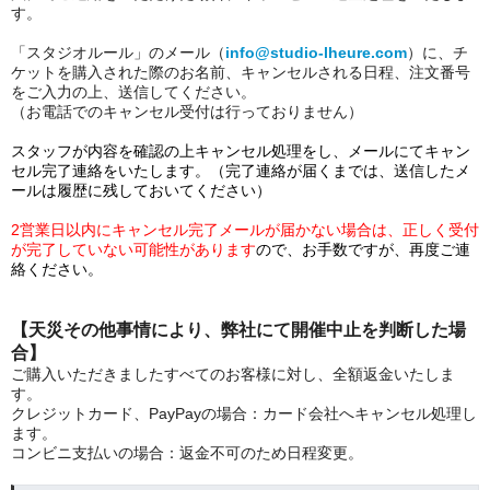
す。
「スタジオルール」のメール（
info@studio-lheure.com
）に、チ
ケットを購入された際のお名前、キャンセルされる日程、注文番号
をご入力の上、送信してください。
（お電話でのキャンセル受付は行っておりません）
スタッフが内容を確認の上キャンセル処理をし、メールにてキャン
セル完了連絡をいたします。（完了連絡が届くまでは、送信したメ
ールは履歴に残しておいてください）
2営業日以内にキャンセル完了メールが届かない場合は、正しく受付
が完了していない可能性があります
ので、お手数ですが、再度ご連
絡ください。
【天災その他事情により、弊社にて開催中止を判断した場
合】
ご購入いただきましたすべてのお客様に対し、全額返金いたしま
す。
クレジットカード、PayPayの場合：カード会社へキャンセル処理し
ます。
コンビニ支払いの場合：返金不可のため日程変更。