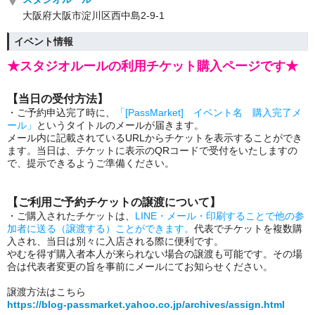
大阪府大阪市淀川区西中島2-9-1
イベント情報
★スタジオルールの利用チケット購入ページです★
【当日の受付方法】
・ご予約申込完了時に、
「[PassMarket] イベント名 購入完了メ
ール」
というタイトルのメールが届きます。
メール内に記載されているURLからチケットを表示することができ
ます。当日は、チケットに表示のQRコードで受付をいたしますの
で、提示できるようご準備ください。
【ご利用ご予約チケットの譲渡について】
・ご購入されたチケットは、
LINE・メール・印刷することで他の参
加者に送る（譲渡する）ことができます。
代表でチケットを複数購
入され、当日は別々に入店される際に便利です。
やむを得ず購入者本人が来られない場合の譲渡も可能です。その場
合は代表者変更の旨を事前にメールにてお知らせください。
譲渡方法はこちら
https://blog-passmarket.yahoo.co.jp/archives/assign.html