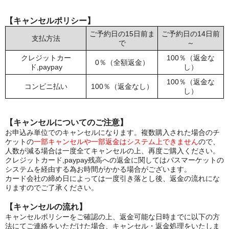
【キャンセルポリシー】
ご予約日の15日前ま
ご予約日の14日前
支払方法
で
～
クレジットカー
100％（返金な
0％（全額返金）
ド,paypay
し）
100％（返金な
コンビニ払い
100％（返金なし）
し）
【キャンセルについてのご注意】
お申込み単位でのキャンセルになります。複数購入された場合のチ
ケットの
一部キャンセルや一部返金はシステム上できません
ので、
人数が減る場合は一度全てキャンセルの上、再度ご購入ください。
クレジットカード,paypay残高への返金に関してはパスマーケットの
システムを経由する為お時間がかかる場合がございます。
カード会社の締め日によっては一度引き落とし後、返金の流れにな
りますのでご了承ください。
【キャンセルの流れ】
キャンセルポリシーをご確認の上、返金可能な日時までに以下の方
法にてご連絡をいただけた場合、キャンセル・返金処理をいたしま