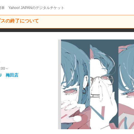
単 Yahoo! JAPANのデジタルチケット
ービスの終了について
』
9
:00～
U 梅田店