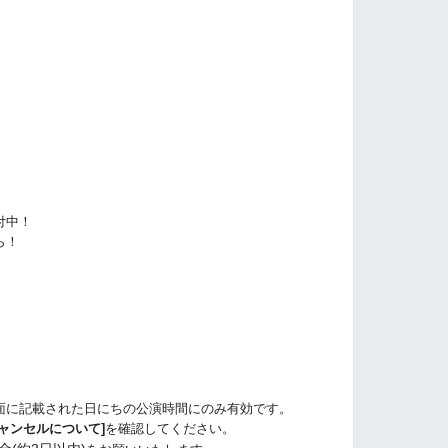
付中！
ら！
ら
面に記載された日にちの公演時間にのみ有効です。
ャンセルについて]
を確認してください。