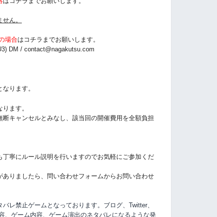
絡
はコチラまでお願いします。
ません。
の場合
は
コチラまでお願いします。
3) DM /
contact@nagakutsu.com
となります。
なります。
無断キャンセルとみなし、該当回の開催費用を全額負担
も丁寧にルール説明を行いますのでお気軽にご参加くだ
がありましたら、問い合わせフォームからお問い合わせ
レ禁止ゲームとなっております。ブログ、Twitter、
容、
ゲーム内容、ゲーム演出のネタバレになるような発