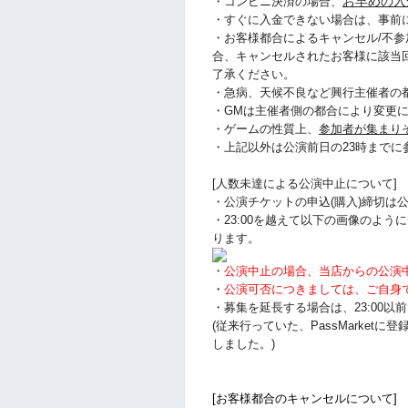
お早めの入
・コンビニ決済の場合、
・すぐに入金できない場合は、事前
・お客様都合によるキャンセル/不参
合、キャンセルされたお客様に該当
了承ください。
・急病、天候不良など興行主催者の
・GMは主催者側の都合により変更
・ゲームの性質上、
参加者が集まり
・上記以外は公演前日の23時まで
[人数未達による公演中止について]
・公演チケットの申込(購入)締切は公
・23:00を越えて以下の画像のよ
ります。
・
公演中止の場合、当店からの公演
・
公演可否につきましては、ご自身
・募集を延長する場合は、23:00
(従来行っていた、PassMarke
しました。)
[お客様都合のキャンセルについて]