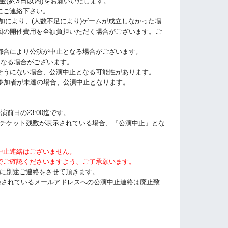
金(約3日以内)
をお願いいたします。
にご連絡下さい。
加により、(人数不足により)ゲームが成立しなかった場
回の開催費用を全額負担いただく場合がございます。ご
都合により公演が中止となる場合がございます。
になる場合がございます。
そうにない場合
、公演中止となる可能性があります。
に参加者が未達の場合、公演中止となります。
演前日の23:00迄です。
うにチケット残数が表示されている場合、『公演中止』とな
中止連絡はございません。
でご確認くださいますよう、ご了承願います。
以前に別途ご連絡をさせて頂きます。
tに登録されているメールアドレスへの公演中止連絡は廃止致