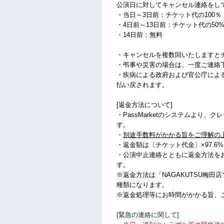
公演日に対してキャンセル連絡をし
・当日～3日前：チケット代の100％
・4日前～13日前：チケット代の50
・14日前：無料
・キャンセルを複数回いたしますと
・弔事や災害の場合は、一度ご連絡
・疾病による政府および官公庁によ
払い戻されます。
[返金方法について]
・PassMarketのシステムより、
す。
・
別途手数料がかかる旨をご理解の
・
返金額は〔チケット代金〕×97.6
・公演中止連絡とともに返金方法を
す。
※返金方法は「NAGAKUTSU梅田
種類になります。
※返金処理等にお時間がかかる旨、
[緊急の連絡に関して]