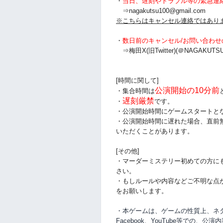
・
当日、遅刻やトラブル等の緊急連
⇒nagakutsu100@gmail.com
※こちらはキャンセル連絡ではあり
・
数日前のキャンセル/お問い合わせ
⇒梅田X(旧Twitter)(＠NAGAKUTSU
[時間に関して]
公演開始の10分前
・集合時間は
遅刻厳禁
・
です。
・公演開始時間にゲームスタートと
・公演開始時間に
遅れた場合、直前
いただくことがあります。
[その他]
・マーダーミステリー初めての方に
さい。
・もしルールや内容などご不明な点
をお願いします。
・本ゲームは、ゲームの性質上、ネタバ
Facebook、YouTube等での、
公演内