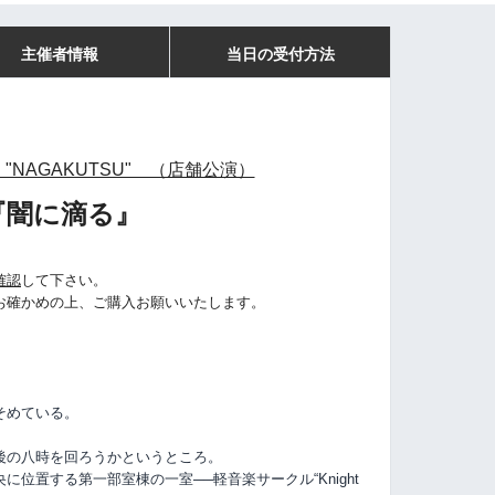
主催者情報
当日の受付方法
"NAGAKUTSU" （店舗公演）
『闇に滴る』
確認
して下さい。
お確かめの上、ご購入お願いいたします。
そめている。
後の八時を回ろうかというところ。
位置する第一部室棟の一室──軽音楽サークル“Knight