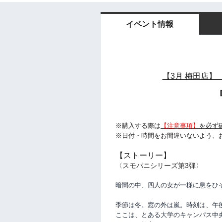
イベント情報
【3月 梅田店】 
※購入する際は
【注意事項】
を必ず
※日付・時間をお間違いないよう、
【ストーリー】
〈スモパニシリーズ第3弾〉
暗闇の中、四人の女が一様に息をひ
季節は冬。窓の外は嵐。時刻は、午
ここは、とある大学のキャンパス中央に