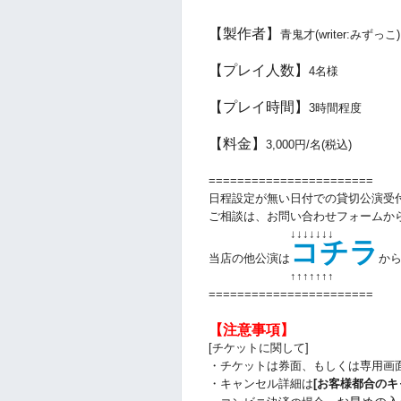
【製作者】
青鬼才(writer:みずっこ)
【プレイ人数】
4名様
【プレイ時間】
3
時間程度
【料金】
3
,000円/名(税込)
=======================
日程設定が無い日付での貸切公演受
ご相談は、お問い合わせフォームか
↓↓↓↓↓↓↓
コチラ
当店の他公演は
か
↑↑
↑↑
↑↑
↑
=======================
【注意事項】
[チケットに関して]
・チケットは券面、もしくは専用画
・キャンセル詳細は
[お客様都合のキ