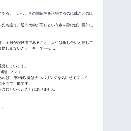
である。しかし、その関係性を説明するのは殊ことのほ
ト先も違う。通う大学が同じという点を除けば、意外に
ば、全員が喫煙者であること、人生は騙し合いと信じて
は惜しまないこと、そして──……
推奨しています。
の順にプレイ
あれば、第3作以降はナンバリングを気にせずプレイ
順不同で可能です。
を含むといったことはありません
！』