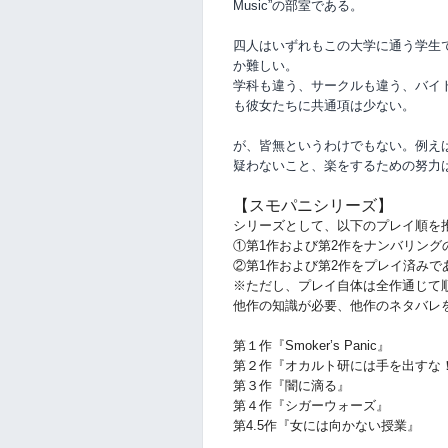
Music”の部室である。
四人はいずれもこの大学に通う学生
か難しい。
学科も違う、サークルも違う、バイ
も彼女たちに共通項は少ない。
が、皆無というわけでもない。例え
疑わないこと、楽をするための努力
【スモパニシリーズ】
シリーズとして、以下のプレイ順を
①第1作および第2作をナンバリング
②第1作および第2作をプレイ済みで
※ただし、プレイ自体は全作通じて
他作の知識が必要、他作のネタバレ
第１作『Smoker’s Panic』
第２作『オカルト研には手を出すな
第３作『闇に滴る』
第４作『シガーウォーズ』
第4.5作『女には向かない授業』