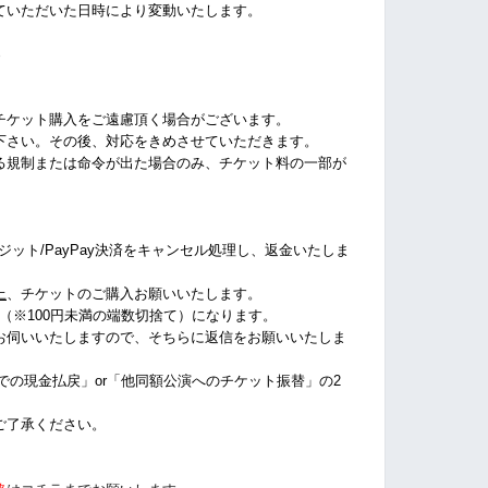
ていただいた日時により変動いたします。
%
チケット購入をご遠慮頂く場合がございます。
下さい。その後、対応をきめさせていただきます。
る規制または命令が出た場合のみ、チケット料の一部が
クレジット/PayPay決済をキャンセル処理し、返金いたしま
上
、チケットのご購入お願いいたします。
%（※100円未満の端数切捨て
）になります。
お伺いいたしますので、そちらに返信をお願いいたしま
店での現金払戻」or「他同額公演へのチケット振替」の2
ご了承ください。