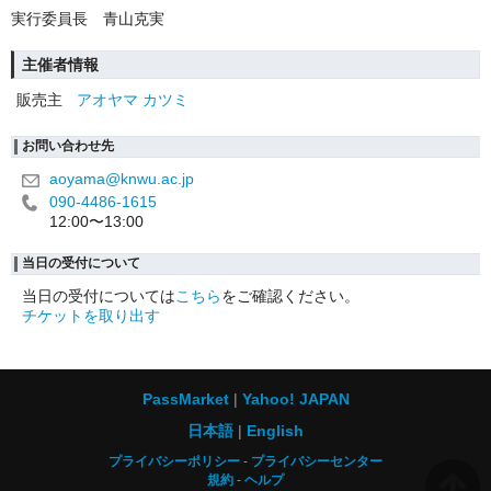
実行委員長 青山克実
主催者情報
販売主
アオヤマ カツミ
お問い合わせ先
aoyama@knwu.ac.jp
090-4486-1615
12:00〜13:00
当日の受付について
当日の受付については
こちら
をご確認ください。
チケットを取り出す
PassMarket
Yahoo! JAPAN
日本語
English
プライバシーポリシー
プライバシーセンター
規約
ヘルプ