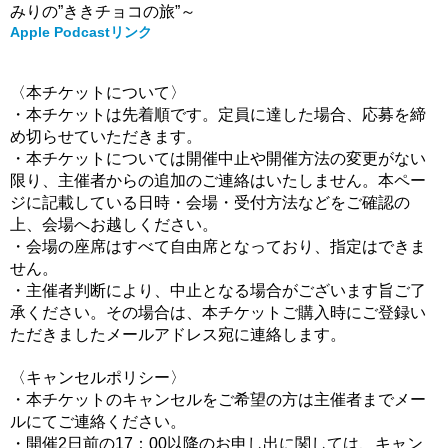
みりの”ききチョコの旅”～
Apple Podcastリンク
〈本チケットについて〉
・本チケットは先着順です。
定員に達した場合、応募を締
め切らせていただきます。
・本チケットについては開催中止や開催方法の変更がない
限り、
主催者からの追加のご連絡はいたしません。
本ペー
ジに記載している日時・会場・受付方法などをご確認の
上、
会場へお越しください。
・会場の座席はすべて自由席となっており、指定はできま
せん。
・主催者判断により、中止となる場合がございます旨ご了
承ください。
その場合は、本チケットご購入時にご登録い
ただきました
メールアドレス宛に
連絡します。
〈キャンセルポリシー〉
・本チケットのキャンセルをご希望の方は主催者までメー
ルにてご連絡ください。
・開催2日前の17：00以降のお申し出に関しては、キャン