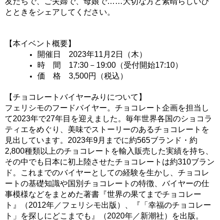
友だちで、ご夫婦で、母娘で……大切な方と素晴らしいひ
とときをシェアしてください。
【本イベント概要】
開催日　2023年11月2日（木）
時　間　17:30－19:00（受付開始17:10）
価　格　3,500円（税込）
【チョコレートバイヤーみりについて】
フェリシモのフードバイヤー。チョコレート企画を担当し
て
2023年で27年目
を迎えました。毎年世界各国のショコラ
ティエをめぐり、美味でストーリーのあるチョコレートを
見出しています。2023年9月までに約565ブランド・約
2,800種類以上のチョコレートを輸入販売した実績を持ち、
その中でも日本に初上陸させたチョコレートは約310ブラン
ド。これまでのバイヤーとしての経験を生かし、チョコレ
ートの基礎知識や国別チョコレートの特徴、バイヤーの仕
事模様などをまとめた著書『世界の果てまでチョコレー
ト』（2012年／フェリシモ出版）、『「幸福のチョコレー
ト」を探しにどこまでも』（2020年／新潮社）を出版。