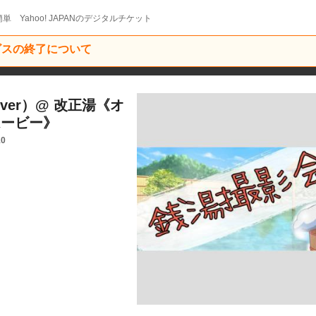
単 Yahoo! JAPANのデジタルチケット
ービスの終了について
ver）@ 改正湯《オ
ムービー》
10