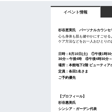
イベント情報
杉谷恵実氏 パーソナルカウンセ
心も身体も肌も健やかにすごせる
ケア方法などをお一人おひとりの
日時：8月10日(土) ①午後1時
30分～午後4時
④午後4時30分
場所：本館地下2階 ビューティア
定員：各回1名さま
ご予約優先
【プロフィール】
杉谷惠美氏
シンシア・ガーデン代表