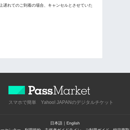
以上遅れてのご到着の場合、キャンセルとさせていた
スマホで簡単 Yahoo! JAPANのデジタルチケット
日本語
｜
English
シーセンター
-
利用規約
-
主催者ガイドライン
-
ご利用ガイド
-
特定商取