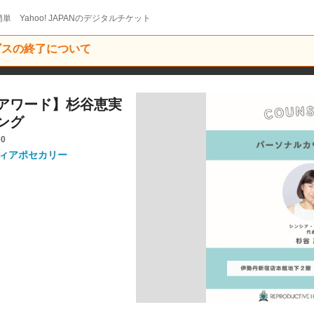
単 Yahoo! JAPANのデジタルチケット
ービスの終了について
アワード】杉谷恵実
ング
00
ティアポセカリー