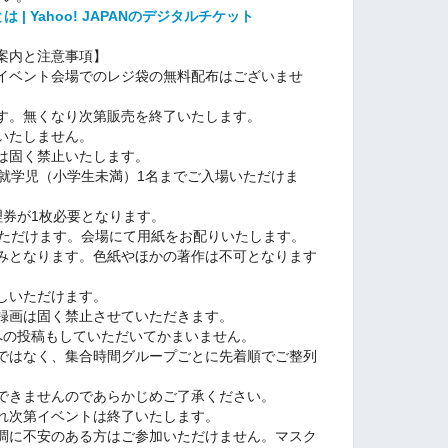
は | Yahoo! JAPANのデジタルチケット
案内と注意事項】
イベント会場でのレジ袋の無料配布はございませ
す。無くなり次第販売を終了いたします。
いたしません。
は固く禁止いたします。
未就学児（小学生未満）1名までご入場いただけま
理券が1枚必要となります。
いただけます。会場にて用紙をお配りいたします。
みとなります。色紙やほかの著作は不可となります
しいただけます。
録画は固く禁止させていただきます。
への投稿もしていただいてかまいません。
ではなく、集合時間グループごとに先着順でご整列
できませんのであらかじめご了承ください。
れ次第イベントは終了いたします。
調に不安のある方はご参加いただけません。マスク