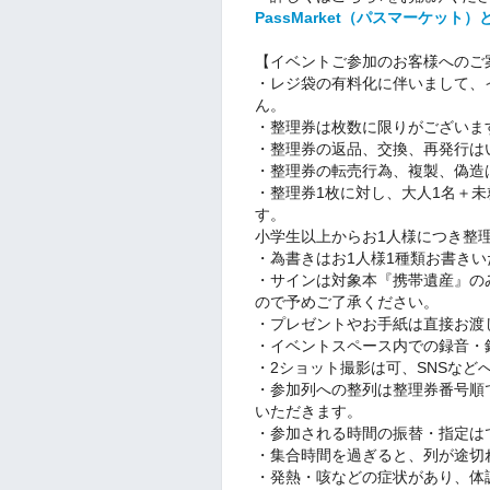
PassMarket（パスマーケット）と
【イベントご参加のお客様へのご
・レジ袋の有料化に伴いまして、
ん。
・整理券は枚数に限りがございま
・整理券の返品、交換、再発行は
・整理券の転売行為、複製、偽造
・整理券1枚に対し、大人1名＋
す。
小学生以上からお1人様につき整
・為書きはお1人様1種類お書き
・サインは対象本『携帯遺産』の
ので予めご了承ください。
・プレゼントやお手紙は直接お渡
・イベントスペース内での録音・
・2ショット撮影は可、SNSなど
・参加列への整列は整理券番号順
いただきます。
・参加される時間の振替・指定は
・集合時間を過ぎると、列が途切
・発熱・咳などの症状があり、体