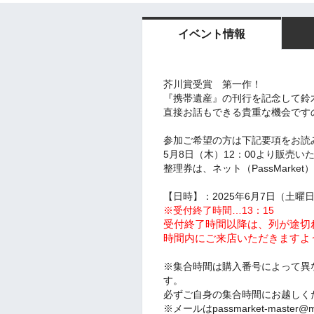
イベント情報
芥川賞受賞 第一作！
『携帯遺産』の刊行を記念して鈴
直接お話もできる貴重な機会です
参加ご希望の方は下記要項をお読
5月8日（木）12：00より販売
整理券は、ネット（PassMarke
【日時】：2025年6月7日（土曜日
※受付終了時間…13：15
受付終了時間以降は、列が途切
時間内にご来店いただきますよ
※集合時間は購入番号によって異
す。
必ずご自身の集合時間にお越しく
※メールはpassmarket-master