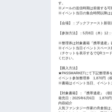
す。
※メールの送信時期は前後する可
※イベント当日の集合時間以降は
【会場】：ブックファースト新宿店
【参加方法】：5月8日（木）12
※整理券は対象書籍『携帯遺産』書
※イベント当日イベントスペース
（チケットを表
示するでQRコー
ください。
【購入方法】
★PASSMARKETにて下記整理
イベント参加整理券 1,870円（
※書籍はイベント当日、イベント
【対象書籍】：『携帯遺産』（朝
発売日：2025年6月6日 1,870
内容紹介
人気ファンタジー作家の舟倉按は