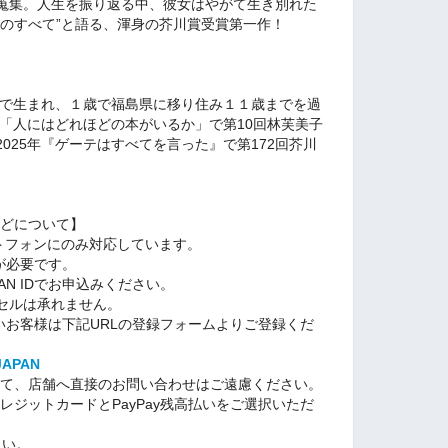
蒐集。人生を振り返る中、彼女はやがて生き別れた
私のすべて”と語る、渾身の芥川賞受賞第一作！
県で生まれ、１歳で福島県に移り住み１１歳までを過
年「人にはどれほどの本がいるか」で第10回林芙美子
025年『ゲーテはすべてを言った』で第172回芥川
払などについて】
トフォンにのみ対応しています。
IDが必要です。
PAN IDでお申込みください。
セルは承れません。
持ちでないお客様は下記URLの登録フォームよりご登録くだ
 JAPAN
に関して、店舗へ直接のお問い合わせはご遠慮ください。
、クレジットカードとPayPay残高払いをご選択いただ
さい。