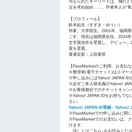
与えられたキーワードは、飛行と
父を求め始め……。作者本人が“
【プロフィール】
鈴木結生（すずき・ゆうい）
作家、大学院生。2001年、福岡
ごす。現在は福岡県在住。2024
文学賞佳作を受賞し、デビュー。2
賞を受賞。
著者近影：上田泰世
【PassMarketのご利用、お支
※整理券(電子チケット)はスマー
※申し込みにはYahoo! JAPAN 
※必ずご本人様名義のYahoo! JA
※お客様都合でのチケットキャン
※Yahoo! JAPAN IDをお
さい。
Yahoo! JAPAN ID登録 - Yahoo!
※PassMarketでの申し込み
※PassMarketでのお支払いは
けます。
詳しくはこちら↓をお読みくだ