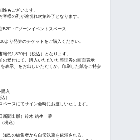
能性もございます。
お客様の列が途切れ次第終了となります。
B2F・Fゾーンイベントスペース
：00より発券のチケットをご購入ください。
籍代1,870円（税込）となります。
前の受付にて、購入いただいた整理券の画面表示
ドを表示）をお出しいただくか、印刷した紙をご持参
券を購入
税込）
スペースにてサイン会時にお渡しいたします。
日新聞出版）鈴木 結生 著
円（税込）
、知己の編集者から自伝執筆を依頼される。