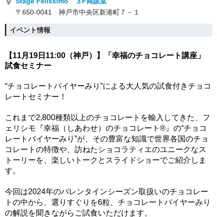
Stage Felissimo ３F商談室
〒650‐0041 神戸市中央区新港町７－１
イベント情報
【11月19日11
:00（神戸）】「幸福のチョコレート講座」
試食セミナー
“チョコレートバイヤーみり”による
大人気の試食付きチョコ
レートセミナー！
これまで2,800種類以上のチョコレートを輸入してきた、フ
ェリシモ『幸福（しあわせ）のチョコレート®』の“チョコ
レートバイヤーみり”が、その豊富な知識で世界各国のチョ
コレートの特徴や、訪ねたショコラティエのユニークなス
トーリーを、楽しいトークとスライドショーでご紹介しま
す。
今回は2024年のバレンタインシーズン取扱いのチョコレー
トの中から、選りすぐりを6粒、チョコレートバイヤーみり
の解説を聞きながらご試食いただけます。