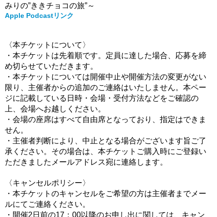
みりの”ききチョコの旅”～
Apple Podcastリンク
〈本チケットについて〉
・本チケットは先着順です。
定員に達した場合、応募を締
め切らせていただきます。
・本チケットについては開催中止や開催方法の変更がない
限り、
主催者からの追加のご連絡はいたしません。
本ペー
ジに記載している日時・会場・受付方法などをご確認の
上、
会場へお越しください。
・会場の座席はすべて自由席となっており、指定はできま
せん。
・主催者判断により、中止となる場合がございます旨ご了
承ください。
その場合は、本チケットご購入時にご登録い
ただきました
メールアドレス宛に
連絡します。
〈キャンセルポリシー〉
・本チケットのキャンセルをご希望の方は主催者までメー
ルにてご連絡ください。
・開催2日前の17：00以降のお申し出に関しては、キャン