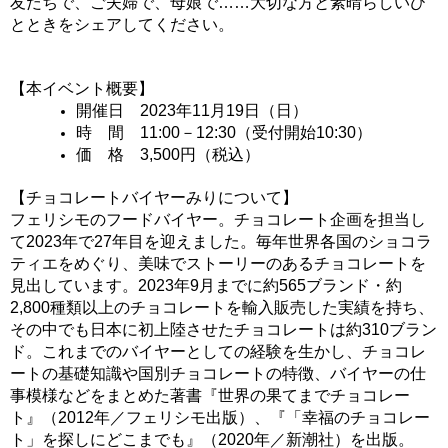
友だちで、ご夫婦で、母娘で……大切な方と素晴らしいひ
とときをシェアしてください。
【本イベント概要】
開催日　2023年11月19日（日）
時　間　11
:00－12:30（受付開始10:30）
価　格　3,500円（税込）
【チョコレートバイヤーみりについて】
フェリシモのフードバイヤー。チョコレート企画を担当し
て
2023年で27年目
を迎えました。毎年世界各国のショコラ
ティエをめぐり、美味でストーリーのあるチョコレートを
見出しています。2023年9月までに約565ブランド・約
2,800種類以上のチョコレートを輸入販売した実績を持ち、
その中でも日本に初上陸させたチョコレートは約310ブラン
ド。これまでのバイヤーとしての経験を生かし、チョコレ
ートの基礎知識や国別チョコレートの特徴、バイヤーの仕
事模様などをまとめた著書『世界の果てまでチョコレー
ト』（2012年／フェリシモ出版）、『「幸福のチョコレー
ト」を探しにどこまでも』（2020年／新潮社）を出版。