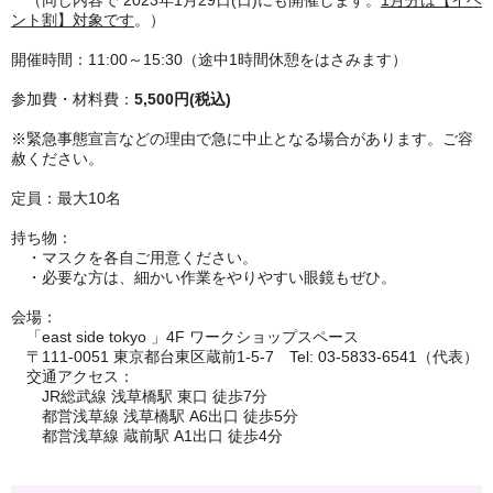
（
同じ内容で 2023年1月29日(日)にも開催します。
1月分は【イベ
ント割】対象です
。）
開催時間：11:00～15:30（途中1時間休憩をはさみます）
参加費・材料費：
5,500円(税込)
※緊急事態宣言などの理由で急に中止となる場合があります。ご容
赦ください。
定員：最大10名
持ち物：
・マスクを各自ご用意ください。
・必要な方は、細かい作業をやりやすい眼鏡もぜひ。
会場：
「east side tokyo 」4F ワークショップスペース
〒111-0051 東京都台東区蔵前1-5-7
Tel: 03-5833-6541（代表）
交通アクセス：
JR総武線 浅草橋駅 東口 徒歩7分
都営浅草線 浅草橋駅 A6出口 徒歩5分
都営浅草線 蔵前駅 A1出口 徒歩4分