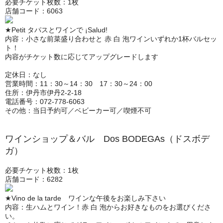
必要チケット枚数：1枚
店舗コード：6063
★Petit タパスとワインで ¡Salud!
内容：小さな前菜盛り合わせと 赤 白 泡ワインいずれか1杯バルセッ
ト！
内容がチケット数に応じてアップグレードします
定休日：なし
営業時間：11：30～14：30 17：30～24：00
住所：伊丹市伊丹2-2-18
電話番号：072-778-6063
その他：当日予約可／ベビーカー可／喫煙不可
ワインショップ＆バル Dos BODEGAs（ドスボデ
ガ）
必要チケット枚数：1枚
店舗コード：6282
★Vino de la tarde ワインな午後をお楽しみ下さい
内容：生ハムとワイン！赤 白 泡からお好きなものをお選びくださ
い。