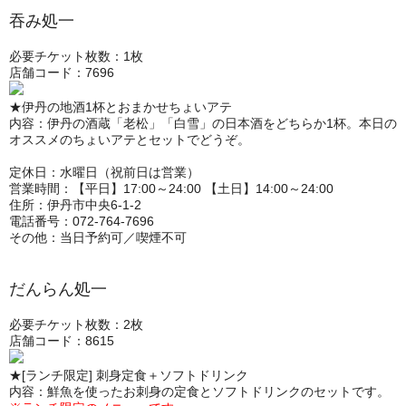
吞み処一
必要チケット枚数：1枚
店舗コード：7696
★伊丹の地酒1杯とおまかせちょいアテ
内容：伊丹の酒蔵「老松」「白雪」の日本酒をどちらか1杯。本日の
オススメのちょいアテとセットでどうぞ。
定休日：水曜日（祝前日は営業）
営業時間：【平日】17:00～24:00 【土日】14:00～24:00
住所：伊丹市中央6-1-2
電話番号：072-764-7696
その他：当日予約可／喫煙不可
だんらん処一
必要チケット枚数：2枚
店舗コード：8615
★[ランチ限定] 刺身定食＋ソフトドリンク
内容：鮮魚を使ったお刺身の定食とソフトドリンクのセットです。