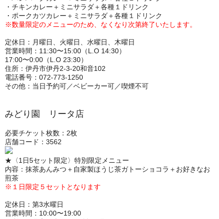
・チキンカレー＋ミニサラダ＋各種１ドリンク
・ポークカツカレー＋ミニサラダ＋各種１ドリンク
※数量限定のメニューのため、なくなり次第終了いたします。
定休日：月曜日、火曜日、水曜日、木曜日
営業時間：11:30〜15:00（L.O 14:30）
17:00〜0:00（L.O 23:30）
住所：伊丹市伊丹2-3-20和音102
電話番号：072-773-1250
その他：当日予約可／ベビーカー可／喫煙不可
みどり園 リータ店
必要チケット枚数：2枚
店舗コード：3562
★〈1日5セット限定〉特別限定メニュー
内容：抹茶あんみつ＋自家製ほうじ茶ガトーショコラ＋お好きなお
煎茶
※１日限定５セットとなります
定休日：第3水曜日
営業時間：10:00〜19:00