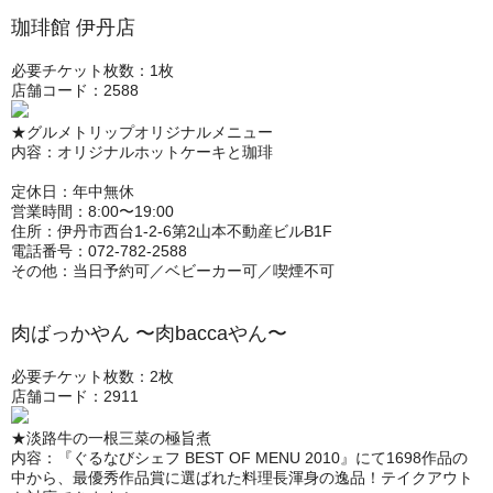
珈琲館 伊丹店
必要チケット枚数：1枚
店舗コード：2588
★グルメトリップオリジナルメニュー
内容：オリジナルホットケーキと珈琲
定休日：年中無休
営業時間：8:00〜19:00
住所：伊丹市西台1-2-6第2山本不動産ビルB1F
電話番号：072-782-2588
その他：当日予約可／ベビーカー可／喫煙不可
肉ばっかやん 〜肉baccaやん〜
必要チケット枚数：2枚
店舗コード：2911
★淡路牛の一根三菜の極旨煮
内容：『ぐるなびシェフ BEST OF MENU 2010』にて1698作品の
中から、最優秀作品賞に選ばれた料理長渾身の逸品！テイクアウト