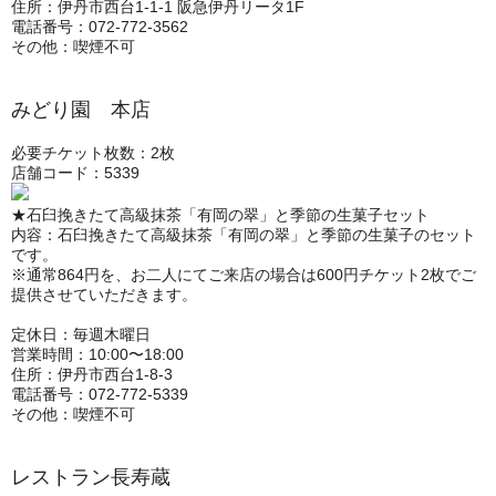
住所：伊丹市西台1-1-1 阪急伊丹リータ1F
電話番号：072-772-3562
その他：喫煙不可
みどり園 本店
必要チケット枚数：2枚
店舗コード：5339
★石臼挽きたて高級抹茶「有岡の翠」と季節の生菓子セット
内容：石臼挽きたて高級抹茶「有岡の翠」と季節の生菓子のセット
です。
※通常864円を、お二人にてご来店の場合は600円チケット2枚でご
提供させていただきます。
定休日：毎週木曜日
営業時間：10:00〜18:00
住所：伊丹市西台1-8-3
電話番号：072-772-5339
その他：喫煙不可
レストラン長寿蔵