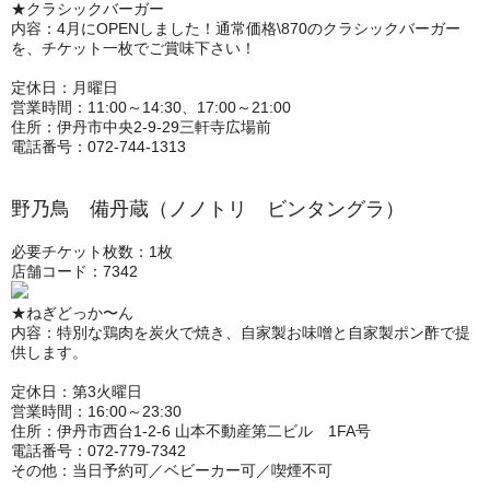
★クラシックバーガー
内容：4月にOPENしました！通常価格\870のクラシックバーガー
を、チケット一枚でご賞味下さい！
定休日：月曜日
営業時間：11:00～14:30、17:00～21:00
住所：伊丹市中央2-9-29三軒寺広場前
電話番号：072-744-1313
野乃鳥 備丹蔵（ノノトリ ビンタングラ）
必要チケット枚数：1枚
店舗コード：7342
★ねぎどっか〜ん
内容：特別な鶏肉を炭火で焼き、自家製お味噌と自家製ポン酢で提
供します。
定休日：第3火曜日
営業時間：16:00～23:30
住所：伊丹市西台1-2-6 山本不動産第二ビル 1FA号
電話番号：072-779-7342
その他：当日予約可／ベビーカー可／喫煙不可