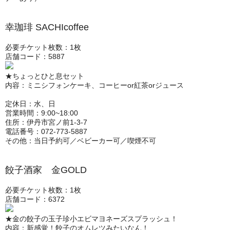
幸珈琲 SACHIcoffee
必要チケット枚数：1枚
店舗コード：5887
★ちょっとひと息セット
内容：ミニシフォンケーキ、コーヒーor紅茶orジュース
定休日：水、日
営業時間：9:00~18:00
住所：伊丹市宮ノ前1-3-7
電話番号：072-773-5887
その他：当日予約可／ベビーカー可／喫煙不可
餃子酒家 金GOLD
必要チケット枚数：1枚
店舗コード：6372
★金の餃子の玉子珍小エビマヨネーズスプラッシュ！
内容：新感覚！餃子のオムレツみたいなん！