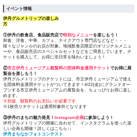
イベント情報
伊丹グルメトリップの楽しみ
方
①伊丹の飲食店、食品販売店で
特別なメニュー
を楽しもう！
和食、洋食、中華、カフェ、テイクアウト専門店などなど・・・
様々なジャンルのお店が対象。地域飲食店限定のオリジナルメニュ
ーや、食品販売店のスペシャルセットなどをご用意しています。チ
ケットを購入して、お得に非日常を味わいましょう！
②
市立伊丹ミュージアム観覧料の団体料金適用チケット
でお得に展
覧会を楽しもう！
伊丹グルメトリップのチケットには、市立伊丹ミュージアムで使え
る団体料金適用チケットがついてきます！4/22(金)にグランドオー
プンする市立伊丹ミュージアムの展覧会を、ちょっぴりお得に楽し
めます。
※別途、観覧料のお支払いが必要です
※1枚売りチケットは適用対象外となります
③伊丹のまちの魅力発見！
Instagram企画
に参加しよう！
伊丹グルメトリップの開催に合わせて、インスタグラムを使った楽
しい企画も開催！詳しくはこちら↓↓
伊丹まちなかフォトコンテスト