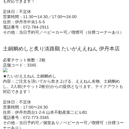
も対応できます！
定休日：不定休
営業時間：11:30〜14:30／17:00〜24:00
住所：伊丹市中央1-5-5
電話番号：072-784-2911
その他：当日予約可／ベビーカー可／喫煙可（分煙コーナーあり）
土鍋鯛めしと炙り淡路鷄 たいがええねん 伊丹本店
必要チケット枚数：2枚
店舗コード：3345
★たいがええねん 土鍋鯛めし
内容：ご注文を頂いてから炊き上げる、ええねん名物、土鍋鯛め
し。2人前(チケット2枚分)からの提供となります。テイクアウトも
対応できます！
定休日：不定休
営業時間：17:00〜24:30
住所：伊丹市西台1-2-6 山本不動産第二ビルB1
電話番号：072-773-3345
その他：当日予約可／個室あり／ベビーカー可／喫煙可（分煙コー
ナーあり）