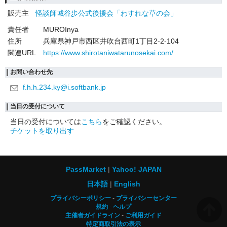
販売主
怪談師城谷歩公式後援会「わすれな草の会」
責任者
MUROInya
住所
兵庫県神戸市西区井吹台西町1丁目2-2-104
関連URL
https://www.shirotaniwatarunosekai.com/
お問い合わせ先
f.h.h.234.ky@i.softbank.jp
当日の受付について
当日の受付については
こちら
をご確認ください。
チケットを取り出す
PassMarket
Yahoo! JAPAN
日本語
English
プライバシーポリシー
プライバシーセンター
規約
ヘルプ
主催者ガイドライン
ご利用ガイド
特定商取引法の表示