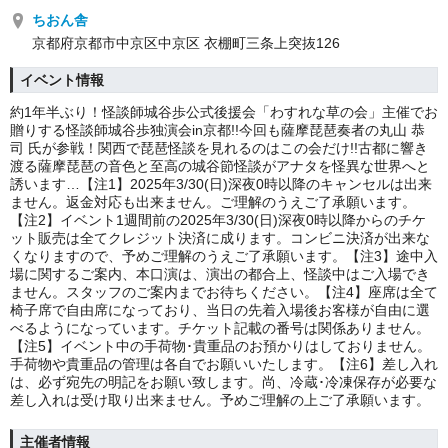
ちおん舎
京都府京都市中京区中京区 衣棚町三条上突抜126
イベント情報
約1年半ぶり！怪談師城谷歩公式後援会「わすれな草の会」主催でお
贈りする怪談師城谷歩独演会in京都!!今回も薩摩琵琶奏者の丸山 恭
司 氏が参戦！関西で琵琶怪談を見れるのはこの会だけ!!古都に響き
渡る薩摩琵琶の音色と至高の城谷節怪談がアナタを怪異な世界へと
誘います…【注1】2025年3/30(日)深夜0時以降のキャンセルは出来
ません。返金対応も出来ません。ご理解のうえご了承願います。
【注2】イベント1週間前の2025年3/30(日)深夜0時以降からのチケ
ット販売は全てクレジット決済に成ります。コンビニ決済が出来な
くなりますので、予めご理解のうえご了承願います。【注3】途中入
場に関するご案内、本口演は、演出の都合上、怪談中はご入場でき
ません。スタッフのご案内までお待ちください。【注4】座席は全て
椅子席で自由席になっており、当日の先着入場後お客様が自由に選
べるようになっています。チケット記載の番号は関係ありません。
【注5】イベント中の手荷物･貴重品のお預かりはしておりません。
手荷物や貴重品の管理は各自でお願いいたします。【注6】差し入れ
は、必ず宛先の明記をお願い致します。尚、冷蔵･冷凍保存が必要な
差し入れは受け取り出来ません。予めご理解の上ご了承願います。
主催者情報