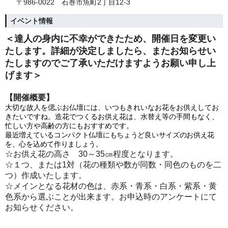
〒986-0022 石巻市魚町2丁目12-3
イベント情報
＜達人の身内に不幸ができたため、開催日を変更い
たします。詳細が決定しましたら、またお知らせい
たしますのでご了承いただけますようお願い申し上
げます＞
【開催概要】
大切な故人を偲ぶお仏壇には、いつもきれいなお花をお供えしてお
きたいですね。造花でつくるお供え花は、水替え等の手間もなく、
忙しい方や高齢の方にもおすすめです。
最近増えているコンパクト仏壇にも
ちょうど良いサイズのお供え花
を、
心を込めて作りましょう。
☆お供え花の高さ 30～35㎝程度となります。
☆１つ、または1対（花の種類や数が同数・同色のものを二
つ）作成いたします。
☆メインとなる花材の色は、赤系・青系・白系・紫系・黄
色系から選ぶことが出来ます。お申込時のアンケートにて
お知らせください。