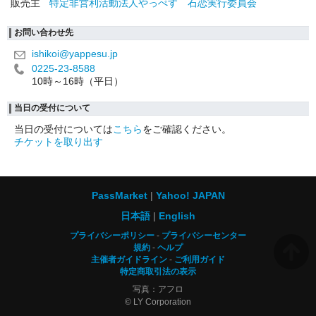
販売主
特定非営利活動法人やっぺす 石恋実行委員会
お問い合わせ先
ishikoi@yappesu.jp
0225-23-8588
10時～16時（平日）
当日の受付について
当日の受付については
こちら
をご確認ください。
チケットを取り出す
PassMarket
Yahoo! JAPAN
日本語
English
プライバシーポリシー
プライバシーセンター
規約
ヘルプ
主催者ガイドライン
ご利用ガイド
特定商取引法の表示
写真：アフロ
© LY Corporation