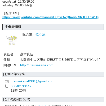
open/start 18:30/19:00
adv/day ¥2500(1d別)
［配信URL］
https://www.youtube.com/channel/UCpxzAZQlmqbRDz1BLDts2Ug
主催者情報
販売主
歌う魚
責任者
森本真伍
住所
大阪市中央区東心斎橋2丁目8-9日宝コア笠屋町ビル4F
関連URL
http://utausakana.com
お問い合わせ先
utausakana0901@gmail.com
08040198442
12時-20時
当日の受付について