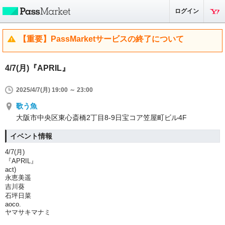
ログイン
【重要】PassMarketサービスの終了について
4/7(月)『APRIL』
2025/4/7(月) 19:00 ～ 23:00
歌う魚
大阪市中央区東心斎橋2丁目8-9日宝コア笠屋町ビル4F
イベント情報
4/7(月)
『APRIL』
act)
永恵美遥
吉川葵
石坪日菜
aoco.
ヤマサキマナミ