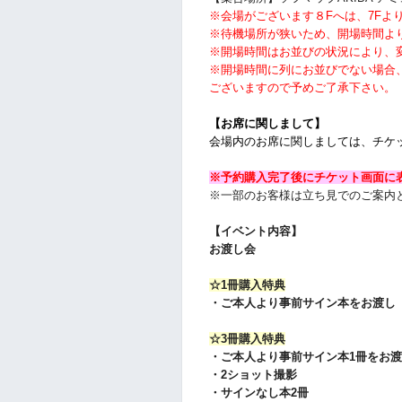
※会場がございます８Fへは、7Fよ
※待機場所が狭いため、開場時間よ
※開場時間はお並びの状況により、
※開場時間に列にお並びでない場合
ございますので予めご了承下さい。
【お席に関しまして】
会場内のお席に関しましては、チケ
※予約購入完了後にチケット画面に
※一部のお客様は立ち見でのご案内
【イベント内容】
お渡し会
☆1冊購入特典
・ご本人より
事前
サイン本をお渡し
☆3冊購入特典
・ご本人より
事前
サイン本1冊をお
・2
ショット撮影
・サインなし本2冊