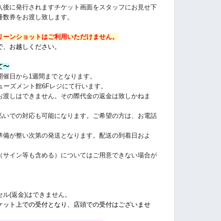
入後に発行されますチケット画面をスタッフに
お見せ下
冊数券をお渡し致します。
リーンショットはご利用いただけません。
で、お越しください。
て〜
開催日から1週間までとなります。
ミューズメント館6Fレジにて行います。
お渡しはできません。その際代金の返金は致しかねま
払いでの対応も可能になります。ご希望の方は、お電話
準備が整い次第の発送となります。配送の到着日およ
（サイン等も含める）についてはご用意できない場合が
ル(返金)はできません。
ケット上での受付となり、店頭での受付はございませ