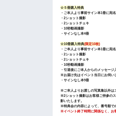
☆５冊購入特典
・ご本人より
事前
サイン本1冊に宛
・2ショット撮影
・2ショットチェキ
・10秒動画撮影
・サインなし本4冊
☆10冊購入特典
(限定10枚)
・ご本人より
事前
サイン本1冊に宛
・2ショット撮影
・2ショットチェキ
・10秒動画撮影
・引退後にご本人からのメッセージ
※お届け先はイベント当日にお伺い
・サインなし本9冊
※ご本人よりお渡しの写真集以外は
※2ショット撮影はお客様ご持参の
影いたします。
※特典会の内容によって、番号順で
※イベント終了時間に関係なく、お