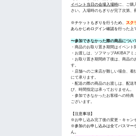
イベント当日の会場入場時
に、
ご購
さい。
入場時のもぎりが完了次第、
※チケットもぎりを行うため、
スク
あらかじ
めログイン確認を行った上
〜参加できなかった際の商品につい
・商品のお取り置き期間はイベント
・お渡しは、ソフマップAKIBAア
・お取り置き期間終了後は、商品の
す。
・店舗へのご来店が難しい場合、着
にて承ります。
・配送の際の商品のお渡しは、配送
び、時間指定は承っておりません。
・参加できなかったお客様への特典
ございます。
【注意事項】
※
お申し込み完了後の変更・キャンセ
※参加のお申し込みは全てパスマー
ん。