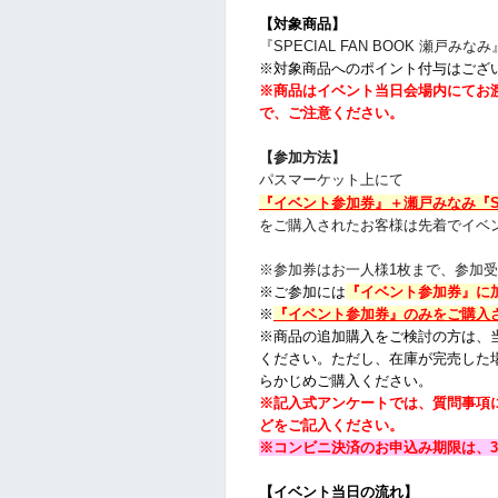
【対象商品】
『SPECIAL FAN BOOK 瀬戸みなみ
※対象商品へのポイント付与はござ
※商品はイベント当日会場内にてお
で、ご注意ください。
【参加方法】
パスマーケット上にて
『イベント参加券』＋
瀬戸みなみ『SP
を
ご購入されたお客様は
先着でイベ
※参加券はお一人様1枚まで、参加
※ご参加には
『イベント参加券』に
※
『イベント参加券』のみをご購入
※商品の追加購入をご検討の方は、
ください。ただし、在庫が完売した
らかじめご購入ください。
※記入式アンケートでは、質問事項
どをご記入ください。
※コンビニ決済のお申込み期限は、3
【イベント当日の流れ】