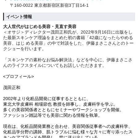
〒160-0022 東京都新宿区新宿3丁目14-1
イベント情報
大人世代がはじめる美容・見直す美容
＜オサジ＞ディレクター茂田正和氏が、2022年9月16日に出版をし
た最新スキンケア理論をまとめた初の書籍「42歳になったらやめる
美容、はじ める美容」の中で対談をした、伊藤まさこさんとのトー
クショーを行います。
「スキンケアの素朴なお悩み解決法」などを中心に、伊藤まさこさ
んのライフスタイルについてもお話しいただきます。
<プロフィール>
茂田正和
2002
年より化粧品開発に従事するとともに、
東北大学皮膚科 相場節也 教授を師事し、皮膚科学を学ぶ。
多くの美容関係者とともにセミナーやワークショップを開催。
ファッション雑誌等でも美容に関わる情報を執筆。
現在は、化粧品開発業務と合わせ、美容関係従事者への皮膚科学、
化粧品学分野の講師、肌トラブルに悩む様々な方々に寄り添ったス
キンケアブランドを開発し、世に送り出している。