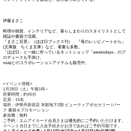
伊藤まさこ
料理や雑貨、インテリアなど、暮らしまわりのスタイリストとして
雑誌や書籍で活躍。
『まさこ百景』（ほぼ日ブックス刊）、『母のレシピノートから』
(文庫版 ちくま文庫）など、著書も多数。
「ほぼ日」と一緒に作っているネットショップ「weeksdays」のプ
ロヂュースも手掛け、
osajiとのコラボレーションアイテムも販売中。
<イベント情報>
1⽉28⽇（土）午後1時～
所要時間：約45分
定員：15名
場所：伊勢丹新宿店 本館地下2階 ビューティアポセカリー /パー
ク 書籍＆プロモーション
参加費：無料
ご予約：エ
ムアイカード会員さま
は優先的にご予約いただけます。
イベント当日までに入会手続きがお済であればご予約可能です。