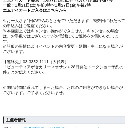
エムアイカード会員：1
⽉17⽇(水)正午〜1⽉27⽇(金)午後7時
一般：1
⽉21⽇(土)午前0時〜1⽉27⽇(金)午後7時
エムアイカードご入会はこちらから
※お一人さま1回の申込みとさせていただきます。複数回にわたって
の申込みはご遠慮ください。
※本画面上ではキャンセル操作ができません。キャンセルの場合
は、お手数ではございますがお電話にてご連絡をお願いいたしま
す。
※諸般の事情によりイベントの内容変更・延期・中止になる場合が
ございます。
【連絡先】03-3352-1111（大代表）
「ビューティアポセカリー＜オサジ＞28日開催トークショー予約の
件」とお伝えください。
※開始時間に遅れてしまった場合、お席のご用意ができない場合が
ございます。ご了承くださいませ。
主催者情報