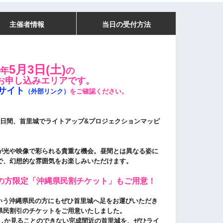
主催者情報
当日の受付方法
5月3日(土)
5年
の
お申し込みエリアです。
サイト
（外部リンク）
をご確認ください。
での17日間、首里城でライトアップ&プロジェクションマッピ
が光や映像で彩られる貴重な機会。
昼間とは異なる姿に
で、
幻想的な雰囲気をお楽しみいただけます。
の方限定「沖縄県民割チケット」もご用意！
という沖縄県民の方にもぜひ首里城へ足をお運びいただき
県民割引のチケットをご用意いたしました。
今しか見ることのできない完成間近の首里城を、ぜひライ