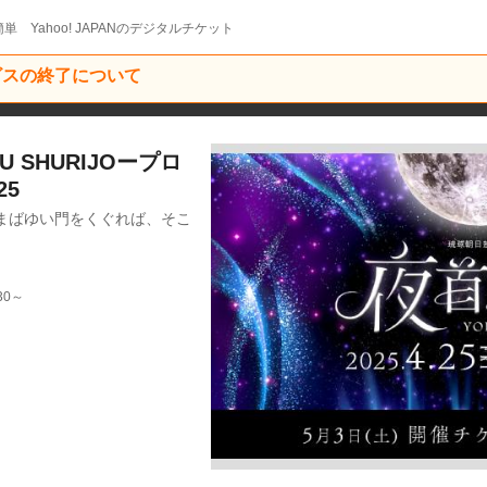
単 Yahoo! JAPANのデジタルチケット
ービスの終了について
U SHURIJOープロ
25
まばゆい門をくぐれば、そこ
30～