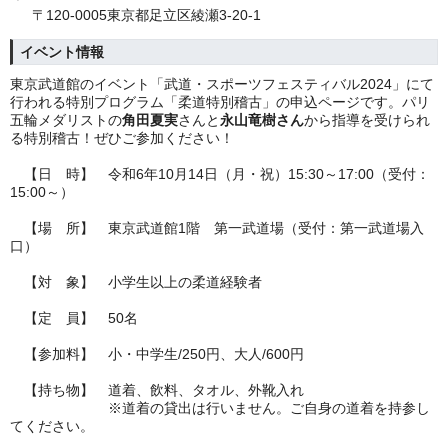
〒120-0005東京都足立区綾瀬3-20-1
イベント情報
東京武道館のイベント「武道・スポーツフェスティバル2024」にて
行われる特別プログラム「柔道特別稽古」の申込ページです。パリ
五輪メダリストの
角田夏実
さんと
永山竜樹さん
から指導を受けられ
る特別稽古！ぜひご参加ください！
【日 時】
令和6年10月14日（月・祝）15:30～17:00（受付：
15:00～）
【場 所】 東京武道館1階 第一武道場（受付：第一武道場入
口）
【対 象】 小学生以上の柔道経験者
【定 員】 50名
【参加料】 小・中学生/250円、大人/600円
【持ち物】 道着、飲料、タオル、外靴入れ
※道着の貸出は行いません。ご自身の道着を持参し
てください。