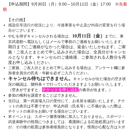
【申込期間】9月30日（月）9:00～10月11日（金）17:00 ※
先着
順
【その他】
感染症等流行の
状況により、今後事業を中止及び内容の変更を行う場
合がございます。
10
月11日
（金）
やむを得ずキャンセルされる場合は、
までに、
東
京武道館へ電話もしくはメールで
事前のご連絡をお願いいたします。
期日までにご連絡がなかった場合は、返金いたしかねます。ご家
族・ご友人とまとめて申し込みされた場合は、全員分がキャンセ
ルとなります。キャンセルのご連絡後、ご参加される人数分を再
度お申し込みください。
ご家族、ご友人分とまとめて申し込みする場合は、
アンケート欄に参
加者全員分の氏名・年齢を必ずご入力ください。
キャンセル待ちはできません。
キャンセルが出た場合の空き状
況の確認は、随時各々で行っていただきますようお願いいたします。
チケットを申し込む
（
空きがでますと、
の表示が出ます。
）
参加の権利を譲渡することはできません。
当日は、第一武道場入口の受付にて、お名前を確認いたします。
チケ
ットの表示は不要ですが、申込内容（氏名等）に不備があった際は、
チケットの表示をお願いする場合がございます。
本イベントは、スポーツ傷害保険に加入しておりません。スポーツ・
武道体験中の怪我につきましては、看護師による応急処置は行います
が、その後の処置は参加者様負担となります。怪我が心配な方はスポ