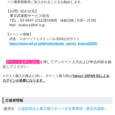
ーツ傷害保険等に加入されることをお勧めします。
【お問い合わせ先】
東京武道館サービス担当
TEL：03-5697-2111
(受付時間 休館日除く9:00～21:00)
Mail：budou-k@tef.or.jp
【イベント情報】
武道・スポーツフェスティバル2024公式サイト
https://www.tef.or.jp/tb/index/budo_sports_festival2024/
チケットを申し込む
を押してアンケート入力および申込内容を確
定してください
。
※
ゲスト購入の廃止に伴い、チケット購入時は
Yahoo! JAPAN ID
による
ログインが必要になります。
主催者情報
販売主
公益財団法人東京都スポーツ文化事業団（東京武道館）