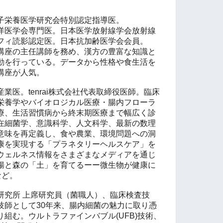
子栄養医学研究会特別認定指導医。
洋医学会専門医。日本医学放射線学会放射線
フィ読影認定医。日本抗加齢医学会会員。
講座の主任講師を務め、漢方の豊富な知識と
動を行っている。データから性格や食生活を
講座が人気。
業医。tenrai株式会社代表取締役医師。臨床
栄養学やバイオロジカル医療・腸内フローラ
療、生活習慣病から終末期医療まで幅広く診
在細菌学、意識科学、人文科学、最新の数理
意味を再定義し、食や農業、環境問題への洞
康を実現する「プラネタリーヘルスケア」を
ウェルネス情報をさまざまなメディアを通じ
腸と森の「土」を育てるーー微生物が健康に
など。
研究所 上席研究員（菌職人）、臨床検査技
技師として30年来、腸内細菌の魅力に取り憑
組む。ウルトラファインバブル(UFB)技術、