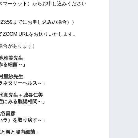
スマーケット）からお申し込みください
23:59までにお申し込みの場合））
ZOOM URLをお送りいたします。
場合があります）
池雅美先生
作る細菌～」
村里紗先生
ラネタリーヘルス～」
水真先生＋城谷仁美
症にみる脳腸相関～」
城谷昌彦
ハラ）を取り戻す～」
森と海と腸内細菌」