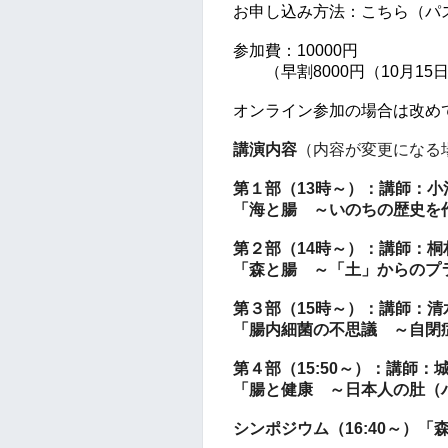
お申し込み方法：こちら（パ
参加費：10000円
（早割8000円（10月15日
オンライン参加の場合は改めて
講演内容
（内容が変更になる
第１部（
13
時～）：講師：小
「海と腸 ～いのちの歴史を
第２部（
14
時～）：講師：桐
「森と腸 ～「土」からのプ
第３部（
15
時～）：講師：清
「腸内細菌の不思議 ～自閉
第４部（
15:50
～）：講師：
「腸と健康 ～日本人の肚（
シンポジウム（
16:40
～）「