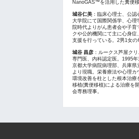
NanoGAS™を活用した糞便
城谷仁美
：臨床心理士、公認
大学院にて国際関係学、心理学
院時代よりがん患者会や子育
クや公的機関にて主に心身症
支援を行っている。2男1女の
城谷 昌彦
：ルークス芦屋クリ
専門医、内科認定医。1995
京都大学病院病理部、兵庫県立
より現職。栄養療法や心理カ
環境改善を柱とした根本治療を
移植(糞便移植)による治療
会専務理事。