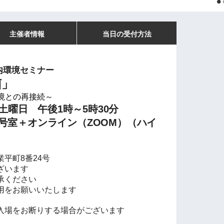
主催者情報
当日の受付方法
内環境セミナー
菌」
境との再接続～
日 土曜日 午後1時～5時30分
1号室＋オンライン（ZOOM）（ハイ
平町8番24号
ざいます
承ください
用をお願いいたします
入場をお断りする場合がございます