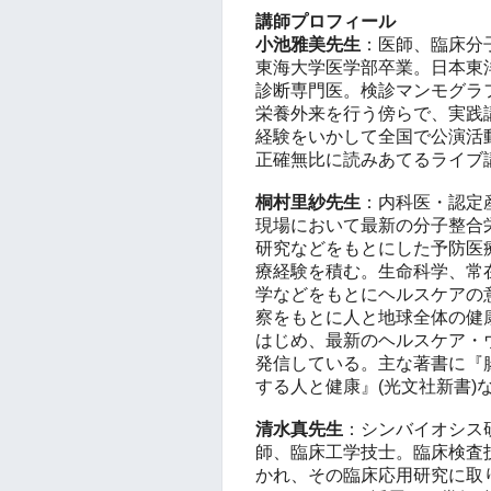
講師プロフィール
小池雅美先生
：医師、臨床分
東海大学医学部卒業。日本東
診断専門医。検診マンモグラ
栄養外来を行う傍らで、実践
経験をいかして全国で公演活
正確無比に読みあてるライブ
桐村里紗先生
：内科医・認定産
現場において最新の分子整合
研究などをもとにした予防医
療経験を積む。生命科学、常
学などをもとにヘルスケアの
察をもとに人と地球全体の健
はじめ、最新のヘルスケア・
発信している。主な著書に『
する人と健康』(光文社新書)
清水真先生
：シンバイオシス
師、臨床工学技士。臨床検査
かれ、その臨床応用研究に取り