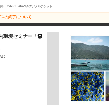
単 Yahoo! JAPANのデジタルチケット
ービスの終了について
内環境セミナー「森
〜
7:30