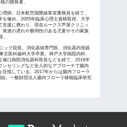
移植の開発者。
心理師。日本航空国際線客室乗務員を経て、
を修め、2005年臨床心理士資格取得。大学
て支援に携わり、現在ルークス芦屋クリニッ
、発達の遅れや脆弱性のある児童やその家族
母。
ニック院長。消化器病専門医、消化器内視鏡
年東京医科歯科大学卒業。神戸大学病院内科、
塚口病院消化器科医長などを経て、2016年
ウンセリングなど全人的なアプローチで腸内
目指している。2017年からは腸内フローラ
を開始。一般財団法人腸内フローラ移植臨床研究