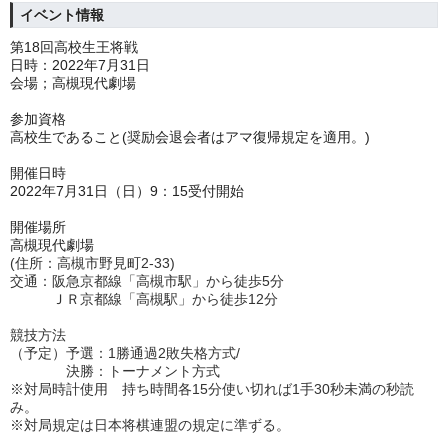
イベント情報
第18回高校生王将戦
日時：2022年7月31日
会場；高槻現代劇場
参加資格
高校生であること(奨励会退会者はアマ復帰規定を適用。)
開催日時
2022年7月31日（日）9：15受付開始
開催場所
高槻現代劇場
(
住所：高槻市野見町2-33)
交通：阪急京都線「高槻市駅」から徒歩5分
ＪＲ京都線「高槻駅」から徒歩12分
競技方法
（予定）予選：1勝通過2敗失格方式/
決勝：トーナメント方式
※対局時計使用 持ち時間各15分使い切れば1手30秒未満の秒読
み。
※対局規定は日本将棋連盟の規定に準ずる。