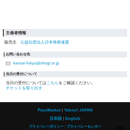
主催者情報
販売主
公益社団法人日本将棋連盟
お問い合わせ先
kansai-fukyu@shogi.or.jp
当日の受付について
当日の受付については
こちら
をご確認ください。
チケットを取り出す
PassMarket
Yahoo! JAPAN
日本語
English
プライバシーポリシー
プライバシーセンター