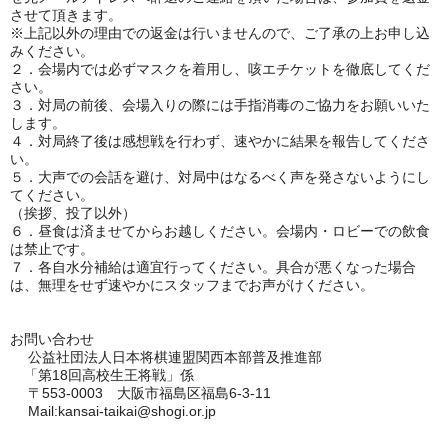
させて頂きます。
※上記以外の理由での返金は行いませんので、ご了承の上お申し込
みください。
２．会場内では必ずマスクを着用し、咳エチケットを徹底してくだ
さい。
３．対局の前後、会場入りの際には手指消毒のご協力をお願いいた
します。
４．対局終了後は感想戦を行わず、速やかに結果を報告してくださ
い。
５．大声での会話を避け、対局中はなるべく声を発さないようにし
てください。
（挨拶、投了以外）
６．昼食は済ませてからお越しください。会場内・ロビーでの飲食
は禁止です。
７．各自水分補給は適宜行ってください。具合が悪くなった場合
は、無理をせず速やかにスタッフまでお声がけください。
お問い合わせ
公益社団法人日本将棋連盟関西本部普及推進部
「第18回高校生王将戦」係
〒553-0003 大阪市福島区福島6-3-11
Mail:kansai-taikai@shogi.or.jp