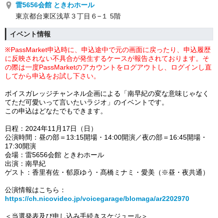
雷5656会館 ときわホール
東京都台東区浅草３丁目６−１ 5階
イベント情報
※PassMarket申込時に、申込途中で元の画面に戻ったり、申込履歴
に反映されない不具合が発生するケースが報告されております。そ
の際は一度
PassMarketのアカウントをログアウトし、ログインし直
してから申込をお試し下さい。
ボイスガレッジチャンネル企画による「南早紀の変な意味じゃなく
てただ可愛いって言いたいラジオ」の
イベント
です。
この申込はどなたでもできます。
日程：2024年11月17日（日）
公演時間：昼の部＝13:15開場・14:00開演／夜の部＝16:45開場・
17:30開演
会場：雷5656会館 ときわホール
出演：南早紀
ゲスト：香里有佐・郁原ゆう・髙橋ミナミ・愛美（※昼・夜共通）
公演情報はこちら：
https://ch.nicovideo.jp/voicegarage/blomaga/ar2202970
＜当選発表及び申し込み手続きスケジュール＞