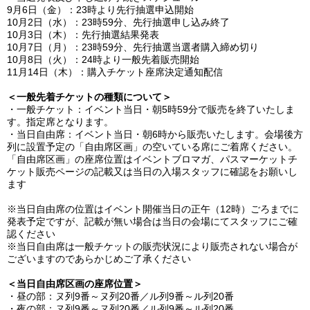
9月6日（金）：23時より先行抽選申込開始
10月2日（水）：23時59分、先行抽選申し込み終了
10月3日（木）：先行抽選結果発表
10月7日（月）：23時59分、先行抽選当選者購入締め切り
10月8日（火）：24時より一般先着販売開始
11月14日（木）：購入チケット座席決定通知配信
＜一般先着チケットの種類について＞
・一般チケット：イベント当日・朝5時59分で販売を終了いたしま
す。指定席となります。
・当日自由席：イベント当日・朝6時から販売いたします。会場後方
列に設置予定の「自由席区画」の空いている席にご着席ください。
「自由席区画」の
座席位置はイベントブロマガ、パスマーケットチ
ケット販売ページの記載又は当日の入場スタッフに確認をお願いし
ます
※当日自由席の位置はイベント開催当日の正午（12時）ごろまでに
発表予定ですが、記載が無い場合は当日の会場にてスタッフにご確
認ください
※当日自由席は一般チケットの販売状況により販売されない場合が
ございますのであらかじめご了承ください
＜当日自由席区画の座席位置＞
・
昼の部：ヌ列9番～ヌ列20番／ル列9番～ル列20番
・
夜の部：ヌ列9番～ヌ列20番／ル列9番～ル列20番