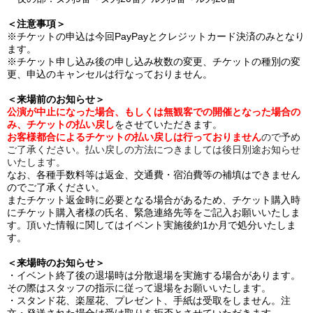
＜注意事項＞
※チケットの申込は今回PayPayとクレジットカード決済のみとなり
ます。
※チケット申し込み後の申し込み枚数の変更、チケットの種別の変
更、申込のキャンセルは行なっておりません。
＜来場前のお知らせ＞
公演が中止になった場合、もしくは無観客での開催となった場合の
み、チケットの払い戻し
をさせていただきます。
お客様都合によるチケットの払い戻しは行っておりません
ので予め
ご了承ください。払い戻しの方法につきましては後日別途お知らせ
いたします。
なお、各種手数料等は返金、交通費・宿泊費等の補填はできません
のでご了承ください。
またチケット返金時に必要となる場合があるため、チケット購入時
にチケット購入者様の氏名、緊急連絡先等をご記入お願いいたしま
す。頂いた情報に関してはイベント実施後約1か月で処分いたしま
す。
＜来場時のお知らせ＞
・イベント終了後の退場時は分散退場を実施する場合があります。
その際はスタッフの指示に従って退場をお願いいたします。
・スタンド花、楽屋花、プレゼント、手紙は受取をしません。注