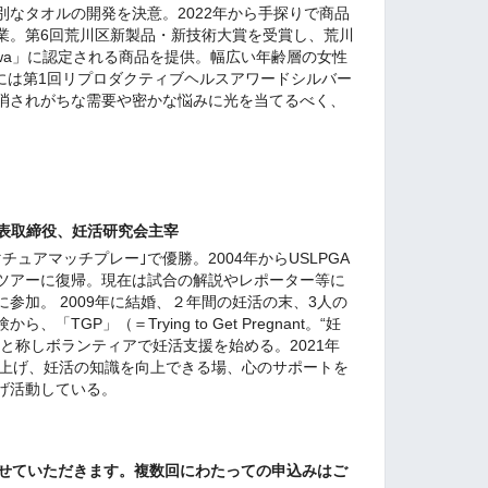
なタオルの開発を決意。2022年から手探りで商品
業。第6回荒川区新製品・新技術大賞を受賞し、荒川
kawa」に認定される商品を提供。幅広い年齢層の女性
月には第1回リプロダクティブヘルスアワードシルバー
消されがちな需要や密かな悩みに光を当てるべく、
代表取締役、妊活研究会主宰
ュアマッチプレー｣で優勝。2004年からUSLPGA
ツアーに復帰。現在は試合の解説やレポーター等に
参加。 2009年に結婚、２年間の妊活の末、3人の
TGP」（＝Trying to Get Pregnant。“妊
と称しボランティアで妊活支援を始める。2021年
ち上げ、妊活の知識を向上できる場、心のサポートを
げ活動している。
させていただきます。複数回にわたっての申込みはご