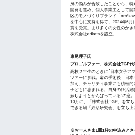
身の悩みが合致したことから、特別
開発を進め、個人事業主として開
区のモノづくりブランド「ara!
を中心に支持を得て、2024年6
賞を受賞。より多くの女性のかき
株式会社arikataを設立。
東尾理子氏
プロゴルファー、株式会社TGP
高校２年生のときに｢日本女子アマチ
ツアーに参戦。肩の手術後、日本
加え、チャリティ事業にも積極的に
子どもに恵まれる。自身の妊活経験から、「
娠しようとがんばっている”の意。
10月に、「株式会社TGP」を立
できる場「妊活研究会」を立ち上
※お一人さま1回1枠の申込みと