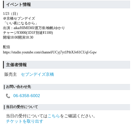
イベント情報
1/23（日）
＠京橋セブンデイズ
「いい夜になるから」
出演：aika/HIMEMI/渡万依/柚帆/ゆかり
チャージ¥3000(1D1F別途¥1100)
開場18:00開演18:30
配信
https://studio.youtube.com/channel/UCyj7yt1PtbXJe61CUqI-Gqw
主催者情報
販売主
セブンデイズ京橋
お問い合わせ先
06-6358-6002
当日の受付について
当日の受付については
こちら
をご確認ください。
チケットを取り出す