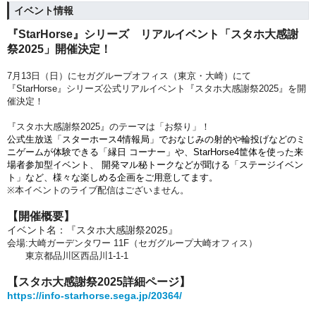
イベント情報
『StarHorse』シリーズ リアルイベント「スタホ大感謝
祭2025」開催決定！
7月13日（日）にセガグループオフィス（東京・大崎）にて
『StarHorse』シリーズ公式リアルイベント『スタホ大感謝祭2025』を開
催決定！
『スタホ大感謝祭2025』のテーマは「お祭り」！
公式生放送「スターホース4情報局」でおなじみの射的や輪投げなどのミ
ニゲームが体験できる「縁日 コーナー」や、StarHorse4筐体を使った来
場者参加型イベント、
開発マル秘トークなどが聞ける「ステージイベン
ト」など、様々な楽しめる企画をご用意してます。
※本イベントのライブ配信はございません。
【開催概要】
イベント名：『スタホ
大感謝祭2025
』
会場:大崎ガーデンタワー 11F（セガグループ大崎オフィス）
東京都品川区西品川1-1-1
【スタホ大感謝祭2025詳細ページ】
https://info-starhorse.sega.jp/20364/