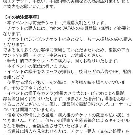
咳エチケット、手洗い、手指消毒の実施などの感染症対策も併せて
ご協力をお願いいたします。
【その他注意事項】
・
本イベントは前売チケット・抽選購入制となります。
・
チケットの購入には、Yahoo!JAPANの会員登録（無料）が必要と
なります。
・
チケットはシングルチケットのみとなり、お一人様1枚のみの購入
となります。
できる限り多くのお客様に来場していただきたいため、複数のアカ
ウントでの
同一チケット申込みは、ご遠慮ください。
・
転売目的でのチケットのご購入は、固くお断りいたします。
・本
イベントの配信は行いません。
・イベントの様子をスタッフが撮影し、後日セガの広告やHP、配信
番組などで
使用する場合があり、その際に、お客様が映る場合がございま
す。予めご了承ください。
・
イベントの様子をカメラ(携帯カメラ含む)・ビデオによる撮影、
録音等は固く
お断りいたします。撮影された場合には退場をお願い
することがございます。
但し、運営側で撮影OKとなったコーナーに
ついては問題ございません。
・
個別での事情による当選・購入後のチケットの変更や払い戻しは
できません。
ただし、何らかの理由で主催者都合によるキャンセル
となる場合は、全額返金させていただきます。
・
当選後に購入を見合わせる方は、チケット購入（支払い処理）を