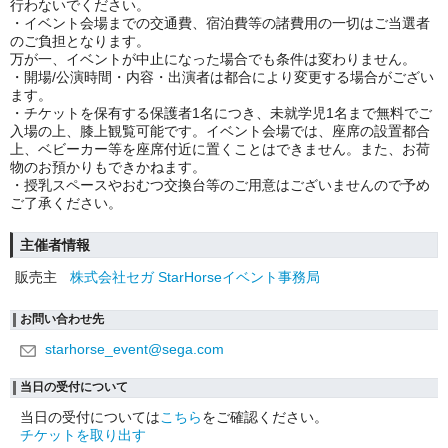
行わないでください。
・
イベント会場までの交通費、宿泊費等の諸費用の一切はご当選者
のご負担となります。
万が一、イベントが中止になった場合でも条件は変わりません。
・
開場/公演時間・内容・出演者は都合により変更する場合がござい
ます。
・
チケットを保有する保護者1名につき、未就学児1名まで無料でご
入場の上、膝上観覧可能です。イベント会場では、座席の設置都合
上、ベビーカー等を座席付近に置くことはできません。また、お荷
物のお預かりもできかねます。
・
授乳スペースやおむつ交換台等のご用意はございませんので予め
ご了承ください。
主催者情報
販売主
株式会社セガ StarHorseイベント事務局
お問い合わせ先
starhorse_event@sega.com
当日の受付について
当日の受付については
こちら
をご確認ください。
チケットを取り出す