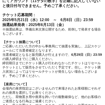
にて
アカウント（11ケタの数字）を正確に記入していない
と後日付与できません
。
予めご了承ください。
チケット
応募期間：
2025年5月21日（水）12:00 ～ 6月8日（日）23:59
抽選結果発表：2025年6月13日（金）
※抽選結果は、準備出来次第公開するため、前倒しで発表する場合
もございます。
【チケット抽選について】
ご応募いただいた方の中から事務局にて抽選を実施し、上記スケジ
ュールにて当選者確定となります。
当選者確定となると販売購入が行えますので、
6月29日（日）23:59
の購入締切までにご購入ください。
締切期日までにチケット購入が行われなかったチケットはリセール
チケットとして販売をさせていただく予定です。但し、チケット購
入状況によってはリセールチケットが発生しない場合もございま
す。予めご了承ください。
【座席について】
会場内の座席指定はございませんので来場されたお客様順にそれぞ
れの座席を選択してお座りください。
ただし、荷物置き用や座席を跨いでの複数確保など、他のお客様の
ご迷惑となる行為はご遠慮ください。