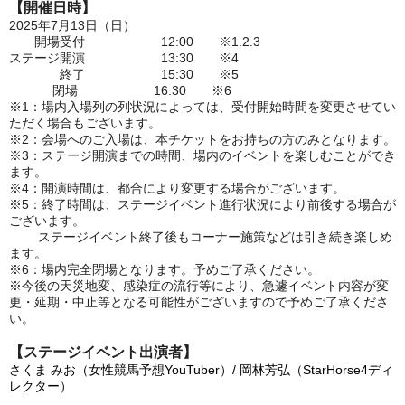
【開催日時】
2025年7月13日（日）
開場受付 12:00 ※1.2.3
ステージ開演 13:30 ※4
終了 15:30 ※5
閉場 16:30 ※6
※1：場内入場列の列状況によっては、受付開始時間を変更させてい
ただく場合もございます。
※2：会場へのご入場は、本チケットをお持ちの方のみとなります。
※3：ステージ開演までの時間、場内のイベントを楽しむことができ
ます。
※4：開演時間は、都合により変更する場合がございます。
※5：終了時間は、ステージイベント進行状況により前後する場合が
ございます。
ステージイベント終了後もコーナー施策などは引き続き楽しめ
ます。
※6：場内完全閉場となります。
予めご了承ください。
※今後の天災地変、感染症の流行等により、急遽イベント内容が変
更・延期・中止等となる可能性がございますので予めご了承くださ
い。
【ステージイベント出演者】
さくま みお（女性競馬予想YouTuber）/ 岡林芳弘（StarHorse4ディ
レクター）