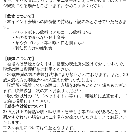
また、座り位置によっては、モニターが見えづらい位置でのステー
ジ観覧になる場合もございます。予めご了承ください。
【飲食について】
・本イベント会場への飲食物の持込は下記のみとさせていただきま
す。
・ペットボトル飲料（アルコール飲料はNG）
・その場で食べないお土産等
・飴やタブレット等の喉・口を潤すもの
・乳幼児向けの離乳食
【喫煙について】
・
会場内は禁煙となります。指定の喫煙所を設けておりますので、
喫煙の際は喫煙所をご利用ください。
・20歳未満の方の喫煙は法律により禁止されております。また、20
歳未満の方の喫煙所への入室もお断りいたします。
・
喫煙所が混雑している際は、入場をお待ちいただく場合もござい
ます。
喫煙後は、次の方へお譲りください。
・
吸い殻以外のゴミ（ペットボトル等）は、喫煙所に放置せず、ゴ
ミ箱に投函してください。
【感染症対策について】
37.5度以上の発熱や咳・咽頭痛・息苦しさ等の症状があるなど、
体
調がすぐれない場合にはご来場をお控えいただきますようお願いい
たします。
マスク着用については任意となります。