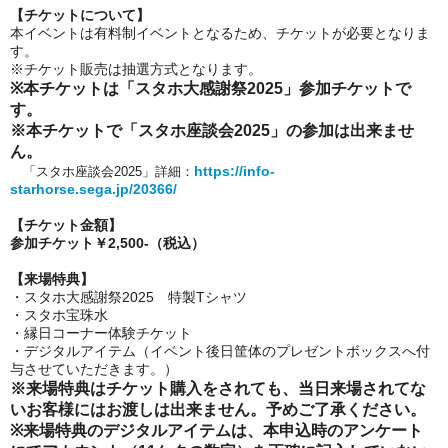
【チケットについて】
本イベントは有料制イベントとなるため、チケットが必要となりま
す。
※チケット販売は抽選方式となります。
※本チケットは「
スタホ大感謝祭2025」参加
チケットで
す。
※本チケットで「スタホ座談会2025」の参加は出来ませ
ん。
https://info-
「スタホ座談会2025」詳細：
starhorse.sega.jp/20366/
【チケット金額】
参加チケット￥2,500-（税込）
【来場特典】
・スタホ大感謝祭2025 特製Tシャツ
・スタホ宝珠水
・縁日コーナー体験チケット
・
デジタルアイテム（イベント後日筐体のプレゼントボックスへ付
与させていただきます。）
※来場特典はチケット購入をされても、当日来場されてな
いお客様にはお渡しは出来ません。
予めご了承ください。
※来場特典のデジタルアイテムは、本申込時のアンケート