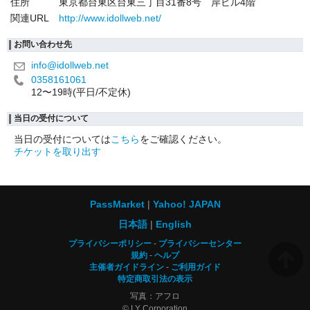
住所
東京都台東区台東三丁目31番8号 岸ビル4階
関連URL
http://www.idollweb.net/
お問い合わせ先
info@idollweb.net
0358161061
12〜19時(平日/不定休)
当日の受付について
当日の受付については
こちら
をご確認ください。
チケットを取り出す
PassMarket
Yahoo! JAPAN
日本語
English
プライバシーポリシー
プライバシーセンター
規約
ヘルプ
主催者ガイドライン
ご利用ガイド
特定商取引法の表示
写真：アフロ
© LY Corporation