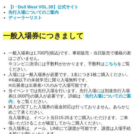
【I・Doll West VOL.39】公式サイト
先行入場についてのご案内
ディーラーリスト
一般入場券につきまして
一般入場券は1,700円(税込)です。事前販売・当日販売で価格の差
はございません。
※コンビニ決済には手数料がかかります。手数料は
こちら
をご覧
ください。
入場には一般入場券が必要です。1名につき1枚ご購入ください。
※6歳以下の未就学児に限り入場無料です。
※出展者は出展者パスのみで入場可能です。
当イベントでは先行入場を行います。先行入場には別途先行入場
券(1,000円)の購入が必要です。詳細は「
先行入場についてのご案
内
」をご覧ください。
購入が完了した入場券の返金対応は行っておりません。あらかじ
めご了承ください。
当入場券は、イベント当日15:25までご購入いただけます。ご来
場いただけることが確定してからご購入ください。
当入場券は、メール、LINEにて譲渡が可能です。譲渡は入場手続
き前にお願いいたします。