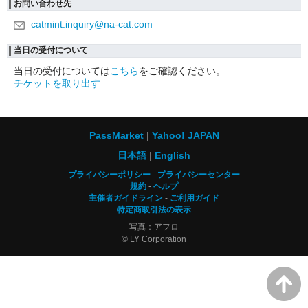
お問い合わせ先
catmint.inquiry@na-cat.com
当日の受付について
当日の受付については
こちら
をご確認ください。
チケットを取り出す
PassMarket
Yahoo! JAPAN
日本語
English
プライバシーポリシー
プライバシーセンター
規約
ヘルプ
主催者ガイドライン
ご利用ガイド
特定商取引法の表示
写真：アフロ
© LY Corporation