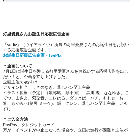
灯里愛夏さんお誕生日応援広告企画
「vα-liv」（ヴイアライヴ）所属の灯里愛夏さんのお誕生日をお祝い
する応援広告企画です。
お誕生日応援広告企画 - TwiPla
＊企画について
7月1日に誕生日を迎える灯里愛夏さんをお祝いする応援広告を出し
たい！と、企画を立ち上げました。
企画主催:いぬすけ
デザイン担当：うさのなぎ、蒸しパン至上主義
イラスト担当（予定）（敬称略、順不同）：黒川 緤、ななゆき、こ
てつ、まさよ、紫兎音、コレはる、ダフとば、バチ、ももせ、お
肴、もかみぃ(萌可 ミーケ)、輝、グレン、蒸しパン至上主義、いぬ
すけ
＊ご入金方法
PayPay、クレジットカード
万が一イベントが中止になった場合や、企画の進行が困難と主催が