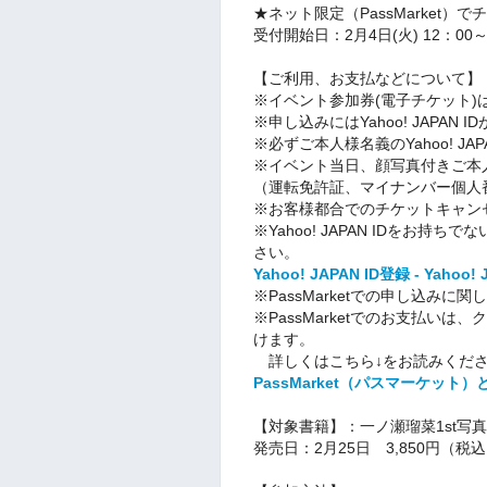
★ネット限定（PassMarket）
受付開始日：2月4日(火) 12：00
【ご利用、お支払などについて】
※イベント参加券(電子チケット
※申し込みにはYahoo! JAPAN 
※必ずご本人様名義のYahoo! JA
※イベント当日、顔写真付きご本
（運転免許証、マイナンバー個人
※お客様都合でのチケットキャン
※Yahoo! JAPAN IDをお
さい。
Yahoo! JAPAN ID登録 - Yahoo!
※PassMarketでの申し込み
※PassMarketでのお支払いは
けます。
詳しくはこちら↓をお読みくだ
PassMarket（パスマーケット）と
【対象書籍】：一ノ瀬瑠菜1st写
発売日：2月25日 3,850円（税