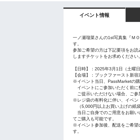
イベント情報
一ノ瀬瑠菜さんの1st写真集『Ｍ
す。
参加ご希望の方は下記要項をお読みい
しますチケットをお求めください
【日時】：2025年3月1日（土曜日
【会場】：ブックファースト新宿店
※イベント当日、PassMarke
イベントにご参加いただく前に
ご提示いただけない場合、ご参
※レジ袋の有料化に伴い、イベン
（5,000円以上お買い上げの紙
当日ご自身でのご用意をお願い
てご購入も可能です。
※イベント参加後、配送をご希望の
す。