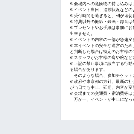
※会場内への危険物の持ち込みは
※イベント当日、進捗状況などの
※受付時間を過ぎると、列が途切
※特典以外の撮影・録画・録音は
※プレゼントやお手紙は事前にお
出来ません。
※イベントの内容の一部が急遽変
※本イベントの安全な運営のため
と判断した場合は特定のお客様の
※スタッフがお客様の肩や腕など
※上記の禁止事項に該当する行動
る場合があります。
そのような場合、参加チケット
※政府や東京都の方針、最新の社
が当日でも中止、延期、内容が変
※会場までの交通費・宿泊費等は
万が一、イベントが中止になっ