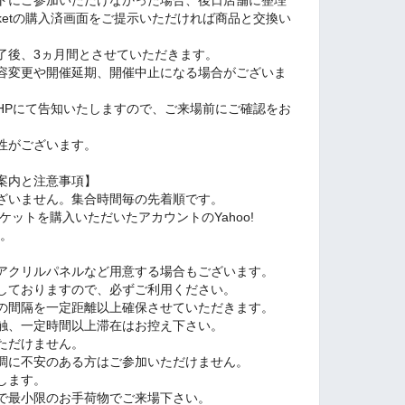
rketの購入済画面をご提示いただければ商品と交換い
了後、3ヵ月間とさせていただきます。
容変更や開催延期、開催中止になる場合がございま
Pにて告知いたしますので、ご来場前にご確認をお
性がございます。
案内と注意事項】
ざいません。集合時間毎の先着順です。
トを購入いただいたアカウントのYahoo!
す。
。
アクリルパネルなど用意する場合もございます。
しておりますので、必ずご利用ください。
の間隔を一定距離以上確保させていただきます。
触、一定時間以上滞在はお控え下さい。
いただけません。
調に不安のある方はご参加いただけません。
します。
で最小限のお手荷物でご来場下さい。