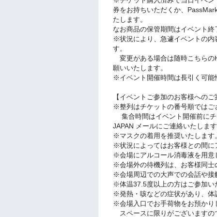
券をお持ちいただくか、PassMa
たします。
なお商品の保管期間はイベント終
※状況により、急遽イベントの内
す。
変更がある場合は随時こちらのH
願いいたします。
※イベント開催時間は長引く可能
【イベントご参加のお客様へのご
※整列はチケットの番号順ではご
集合時間はイベント開催前にチケッ
JAPAN メールにご連絡いたしま
※マスクの着用を推奨いたします
※状況によってはお客様との間に
※会場にアルコール消毒液を用意
※会場外の待機列は、お客様同士
※会場周辺での大声での会話や接
※体温37.5度以上の方はご参加
※発熱・咳などの症状があり、体
※会場入口でお手荷物をお預かり
スペースに限りがございますの