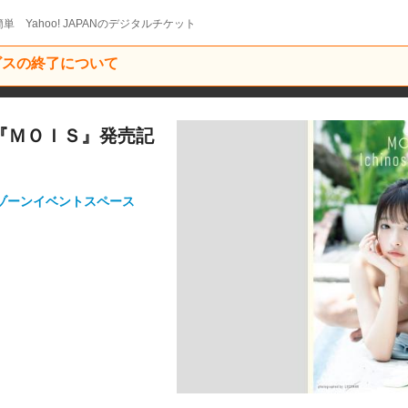
単 Yahoo! JAPANのデジタルチケット
ービスの終了について
集『ＭＯＩＳ』発売記
Fゾーンイベントスペース