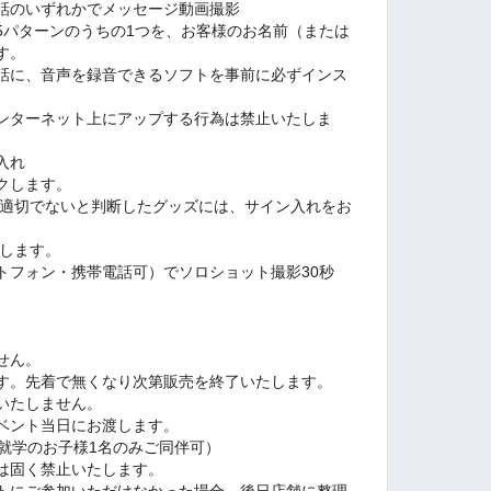
話のいずれかでメッセージ動画撮影
5パターンのうちの1つを、お客様のお名前（または
す。
話に、音声を録音できるソフトを事前に必ずインス
インターネット上にアップする行為は禁止いたしま
入れ
クします。
適切でないと判断したグッズには、サイン入れをお
します。
トフォン・携帯電話可）でソロショット撮影30秒
せん。
す。先着で無くなり次第販売を終了いたします。
いたしません。
ベント当日にお渡します。
就学のお子様1名のみご同伴可）
は固く禁止いたします。
トにご参加いただけなかった場合、後日店舗に整理