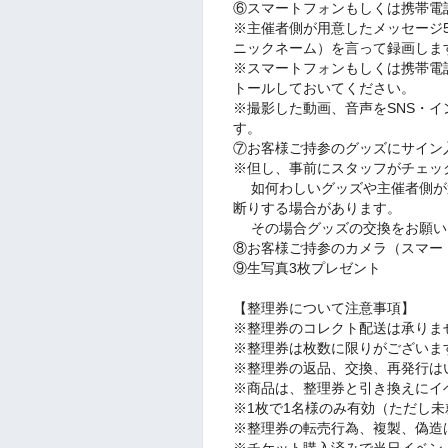
⑥スマートフォンもしくは携帯電
※主催者側が用意したメッセージ
ニックネーム）を言って録画しま
※スマートフォンもしくは携帯電
トールしておいてください。
※撮影した動画、音声をSNS・
す。
⑦お客様ご持参のグッズにサイン
※但し、事前にスタッフがチェッ
如何わしいグッズや主催者側が
断りする場合があります。
その場合グッズの交換をお願い
⑧お客様ご持参のカメラ（スマー
⑨生写真3枚プレゼント
【整理券について注意事項】
※整理券のコレクト配送は承りま
※整理券は枚数に限りがございま
※整理券の返品、交換、再発行は
※商品は、整理券と引き換えにイ
※1枚で1名様のみ有効（ただし未
※整理券の転売行為、複製、偽造
※チケット購入済みで当日イベン