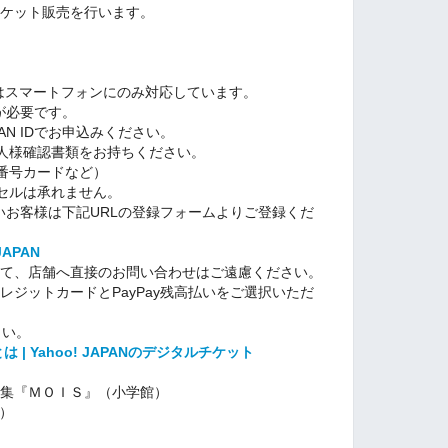
でチケット販売を行います。
～
)はスマートフォンにのみ対応しています。
IDが必要です。
PAN IDでお申込みください。
人様確認書類をお持ちください。
番号カードなど）
セルは承れません。
持ちでないお客様は下記URLの登録フォームよりご登録くだ
 JAPAN
に関して、店舗へ直接のお問い合わせはご遠慮ください。
、クレジットカードとPayPay残高払いをご選択いただ
さい。
は | Yahoo! JAPANのデジタルチケット
真集『ＭＯＩＳ』（小学館）
込）