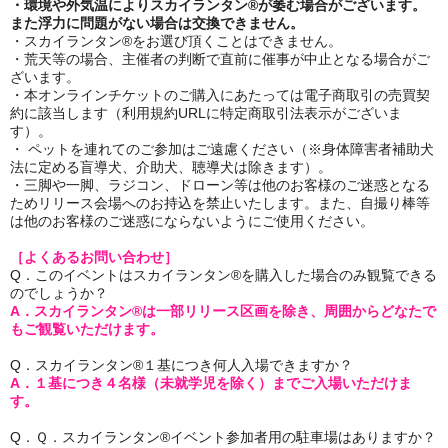
・環境や外気温によりスカイランタン®が萎む場合がございます。
また浮力に問題がない場合は交換できません。
・スカイランタン®をお選び頂くことはできません。
・荒天等の場合、主催者の判断で直前に催事が中止となる場合がご
ざいます。
・本オンラインチケットのご購入にあたっては電子商取引の売買契
約に該当します（利用規約URLに特定商取引法表示がございま
す）。
・ ペットを連れてのご参加はご遠慮ください（※身体障害者補助犬
法に定める盲導犬、介助犬、聴導犬は除きます）。
・三脚や一脚、ラジコン、ドローン等は他のお客様のご迷惑となる
ためリリース会場へのお持込を禁止いたします。また、自撮り棒等
は他のお客様のご迷惑にならないようにご使用ください。
［よくあるお問い合わせ］
Q．このイベントはスカイランタン®を購入した場合のみ観覧できる
のでしょうか？
A．スカイランタン®は一部リリース区画を除き、周囲からどなたで
もご観覧いただけます。
Q．スカイランタン®１基につき何人入場できますか？
A．１基につき４名様（未就学児を除く）までご入場いただけま
す。
Q．Ｑ．スカイランタン®イベント参加者用の駐車場はありますか？