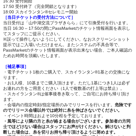
16:30 受付開始
17:50 受付終了（完全閉鎖となります）
18:00 スカイランタン®セレモニー開始
［当日チケットの受付方法について］
当日受付は「山中湖交流プラザきらら」にて引換受付を行います。
当日 16:30 – 17:50の間にPassMarketのチケット情報画面を表示し
てスタッフにご提示ください。
※誤って操作しないようにしてください。なおスクリーンショット
提示ではご入場いただけません。またシステムの不具合等で、
PassMarketのチケット情報画面が表示出来ない場合、ご本人確認の
ためお時間を頂戴いたします。
［補足事項］
・電子チケット1枚のご購入で、スカイランタン®1基との交換にな
ります。
・お1人様、10基までご購入頂けます。ただし1基につき1人は必ず
お連れの方をご用意ください（1人で複数基の打上等は禁止）。
・スカイランタン®は催事後巻き取って、ご自宅にお持ち帰り頂け
ます。
・会場内の指定時刻/指定場所のみでリリースを行います。
危険です
のでリリース会場以外では絶対に糸を伸ばさないでください。
・イベント時間はおよそ10分程を予定しております。
・風等により隣の方と糸が絡まる場合がございます。参加者の方同
士でほどけない場合はスタッフにお声がけください。解けないと判
断した場合は、糸を切りお持ち帰り頂けるように努めます。