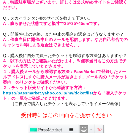
A．特設駐車場がございます、詳しくは公式Webサイトをご確認く
ださい。
Q．スカイランタン®のサイズを教えて下さい。
A．膨らませた状態ですと概寸で35×35×45cmです。
Q．開催/中止の連絡、また中止の場合の返金はどうなりますか？
A．催事当日に開催/中止のメールを配信します。なお自己都合での
キャンセル等による返金はできません。。
Q．購入後に自分で買ったチケットを確認する方法はありますか？
A．以下の方法でご確認いただけます。※催事当日もこの方法でチ
ケットを表示していただきます。
１．購入後メールから確認する方法：
PassMarketで登録したメー
ルアドレスにすぐに購入メールが届きます、メール内の「チケット
案内」のリンクをご確認ください。
２．チケット販売サイトから確認する方法：
https://passmarket.yahoo.co.jp/my/ticket/list
から「購入チケッ
ト」の一覧をご確認いただけます。
［ご自身で購入したチケットを表示しているイメージ画像］
受付時にはこの画面をご提示ください