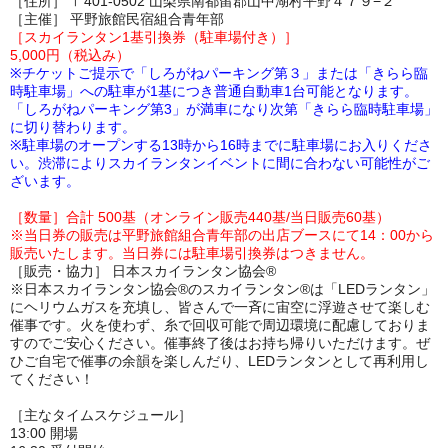
［住所］ 〒401-0502 山梨県南都留郡山中湖村平野４７９−２
［主催］ 平野旅館民宿組合青年部
［スカイランタン1基引換券（駐車場付き）］
5,000円（税込み）
※チケットご提示で「しろがねパーキング第３」または「きらら臨
時駐車場」への駐車が1基につき普通自動車1台可能となります。
「しろがねパーキング第3」が満車になり次第「きらら臨時駐車場」
に切り替わります。
※駐車場のオープンする13時から16時までに駐車場にお入りくださ
い。渋滞によりスカイランタンイベントに間に合わない可能性がご
ざいます。
［数量］合計 500基（オンライン販売440基/当日販売60基）
※当日券の販売は平野旅館組合青年部の出店ブースにて14：00から
販売いたします。
当日券には駐車場引換券はつきません。
［販売・協力］ 日本スカイランタン協会®
※日本スカイランタン協会®のスカイランタン®は「LEDランタン」
にヘリウムガスを充填し、皆さんで一斉に宙空に浮遊させて楽しむ
催事です。火を使わず、糸で回収可能で周辺環境に配慮しておりま
すのでご安心ください。催事終了後はお持ち帰りいただけます。ぜ
ひご自宅で催事の余韻を楽しんだり、LEDランタンとして再利用し
てください！
［主なタイムスケジュール］
13:00 開場