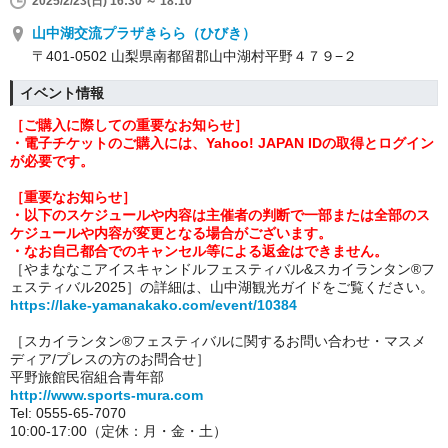
2025/2/23(日) 16:30 ～ 18:10
山中湖交流プラザきらら（ひびき）
〒401-0502 山梨県南都留郡山中湖村平野４７９−２
イベント情報
［ご購入に際しての重要なお知らせ］
・電子チケットのご購入には、Yahoo! JAPAN IDの取得とログイン
が必要です。
［重要なお知らせ］
・以下のスケジュールや内容は主催者の判断で一部または全部のス
ケジュールや内容が変更となる場合がございます。
・なお自己都合での
キャンセル等による返金はできません。
［やまななこアイスキャンドルフェスティバル&スカイランタン®フ
ェスティバル2025］の詳細は、山中湖観光ガイドをご覧ください。
https://lake-yamanakako.com/event/10384
［スカイランタン®フェスティバルに関するお問い合わせ・マスメ
ディア/プレスの方のお問合せ］
平野旅館民宿組合青年部
http://www.sports-mura.com
Tel: 0555-65-7070
10:00-17:00（定休：月・金・土）