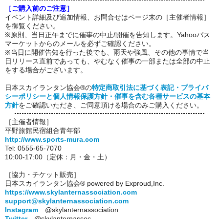
［ご購入前のご注意］
イベント詳細及び追加情報、お問合せはページ末の［主催者情報］
を御覧ください。
※原則、当日正午までに催事の中止/開催を告知します。Yahooパス
マーケットからのメールを必ずご確認ください。
※当日に開催告知を行った後でも、雨天や強風、その他の事情で当
日リリース直前であっても、やむなく催事の一部または全部の中止
をする場合がございます。
日本スカイランタン協会®の
特定商取引法に基づく表記・プライバ
シーポリシーと個人情報保護方針・催事を含む各種サービスの基本
方針
をご確認いただき、ご同意頂ける場合のみご購入ください。
［主催者情報］
平野旅館民宿組合青年部
http://www.sports-mura.com
Tel: 0555-65-7070
10:00-17:00（定休：月・金・土）
［協力・チケット販売］
日本スカイランタン協会® powered by Exproud,Inc.
https://www.skylanternassociation.com
support@skylanternassociation.com
Instagram
@skylanternassociation
Twitter
@skylanternassoc