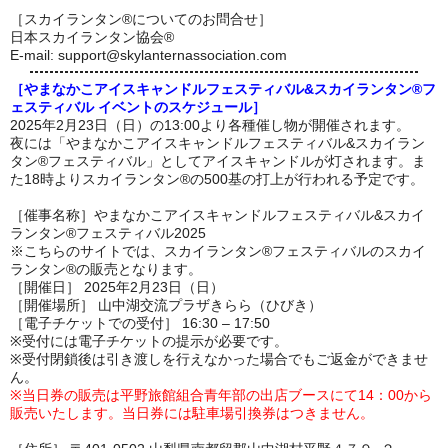
［スカイランタン®についてのお問合せ］
日本スカイランタン協会®
E-mail: support@skylanternassociation.com
［やまなかこアイスキャンドルフェスティバル&スカイランタン®フ
ェスティバル イベントのスケジュール］
2025年2月23日（日）の13:00より各種催し物が開催されます。
夜には「やまなかこアイスキャンドルフェスティバル&スカイラン
タン®フェスティバル」としてアイスキャンドルが灯されます。ま
た18時よりスカイランタン®の500基の打上が行われる予定です。
［催事名称］やまなかこアイスキャンドルフェスティバル&スカイ
ランタン®フェスティバル2025
※こちらのサイトでは、スカイランタン®フェスティバルのスカイ
ランタン®の販売となります。
［開催日］ 2025年2月23日（日）
［開催場所］ 山中湖交流プラザきらら（ひびき）
［電子チケットでの受付］ 16:30 – 17:50
※受付には電子チケットの提示が必要です。
※受付閉鎖後は引き渡しを行えなかった場合でもご返金ができませ
ん。
※当日券の販売は平野旅館組合青年部の出店ブースにて14：00から
販売いたします。当日券には駐車場引換券はつきません。