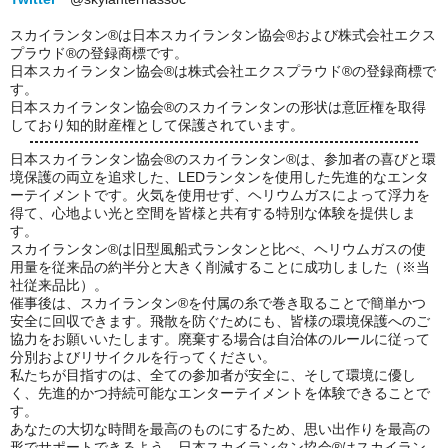
スカイランタン®は日本スカイランタン協会®および株式会社エクス
プラウド®の登録商標です。
日本スカイランタン協会®は株式会社エクスプラウド®の登録商標で
す。
日本スカイランタン協会®のスカイランタンの形状は意匠権を取得
しており知的財産権として保護されています。
日本スカイランタン協会®のスカイランタン®は、参加者の喜びと環
境保護の両立を追求した、LEDランタンを使用した先進的なエンタ
ーテイメントです。火気を使用せず、ヘリウムガスによって浮力を
得て、心地よい光と空間を皆様と共有する特別な体験を提供しま
す。
スカイランタン®は旧型風船式ランタンと比べ、ヘリウムガスの使
用量を従来品の約半分と大きく削減することに成功しました（※当
社従来品比）。
催事後は、スカイランタン®を付属の糸で巻き取ることで簡単かつ
安全に回収できます。飛散を防ぐためにも、皆様の環境保護へのご
協力をお願いいたします。廃棄する場合は自治体のルールに従って
分別およびリサイクルを行ってください。
私たちが目指すのは、全ての参加者が安全に、そして環境に優し
く、先進的かつ持続可能なエンターテイメントを体験できることで
す。
あなたの大切な時間を最高のものにするため、思い出作りを最高の
形でサポートできるよう、日本スカイランタン協会®はスカイラン