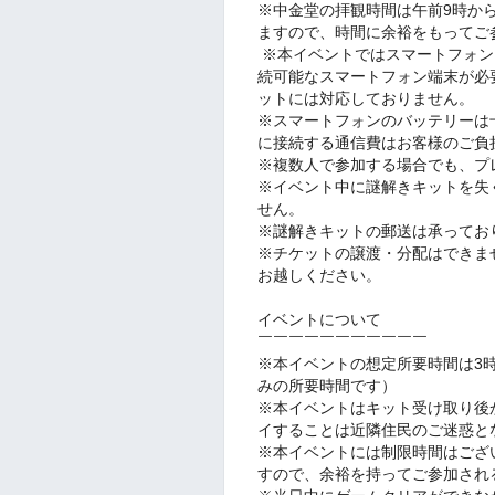
※中金堂の拝観時間は午前9時から
ますので、時間に余裕をもってご
※本イベントではスマートフォン
続可能なスマートフォン端末が必
ットには対応しておりません。
※スマートフォンのバッテリーは
に接続する通信費はお客様のご負
※複数人で参加する場合でも、プ
※イベント中に謎解きキットを失
せん。
※謎解きキットの郵送は承ってお
※チケットの譲渡・分配はできま
お越しください。
イベントについて
￣￣￣￣￣￣￣￣￣￣￣
※本イベントの想定所要時間は3
みの所要時間です）
※本イベントはキット受け取り後
イすることは近隣住民のご迷惑と
※本イベントには制限時間はござ
すので、余裕を持ってご参加され