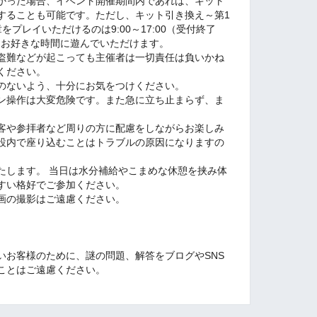
かった場合、イベント開催期間内であれば、キット
することも可能です。ただし、キット引き換え～第1
プレイいただけるのは9:00～17:00（受付終了
以降はお好きな時間に遊んでいただけます。
盗難などが起こっても主催者は一切責任は負いかね
ください。
のないよう、十分にお気をつけください。
ン操作は大変危険です。また急に立ち止まらず、ま
。
客や参拝者など周りの方に配慮をしながらお楽しみ
設内で座り込むことはトラブルの原因になりますの
たします。 当日は水分補給やこまめな休憩を挟み体
すい格好でご参加ください。
画の撮影はご遠慮ください。
いお客様のために、謎の問題、解答をブログやSNS
ことはご遠慮ください。