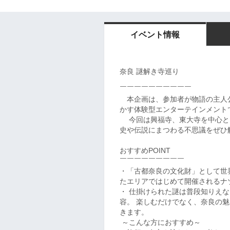
イベント情報
奈良 謎解き寺巡り
￣￣￣￣￣￣￣￣￣￣
本企画は、参加者が物語の主人
かす体験型エンターテインメント
今回は興福寺、東大寺を中心とし
史や伝説にまつわる不思議をぜひ
おすすめPOINT
￣￣￣￣￣￣￣￣￣
・「古都奈良の文化財」として世
たエリアではじめて開催されるナ
・ 仕掛けられた謎は普段知りえ
容。 楽しむだけでなく、奈良の
きます。
～こんな方におすすめ～