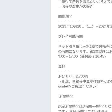
・旅行で奈良を訪れたいと考えて
・お寺や歴史が大好き
開催期間
￣￣￣￣￣￣￣
2023年10月28日（土）～202
プレイ可能時間
￣￣￣￣￣￣￣￣￣￣
キット引き換え～第1章で興福寺
の時間になります。第2章以降は
9:00～17:00（受付終了16:45）
金額
￣￣￣￣
おひとり：2,700円
（別途、興福寺中金堂拝観料が必要。詳しくはht
guide/をご確認ください）
所要時間
￣￣￣￣￣￣
想定所要時間は3時間～4時間と
です） 制限時間はございません