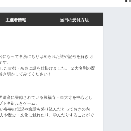
主催者情報
当日の受付方法
公になって各所にちりばめられた謎や記号を解き明
です。
た古都・奈良に謎を仕掛けました。 ２大名刹の歴
解き明かしてみてください！
界遺産に登録されている興福寺・東大寺を中心とし
ゾトキ街歩きゲーム。
ない各寺の伝説や逸話も盛り込んだとっておきの内
魅力や歴史・文化に触れたり、学んだりすることがで