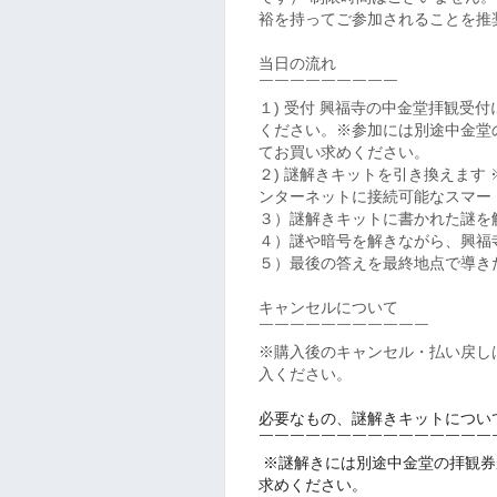
裕を持ってご参加されることを推
当日の流れ
￣￣￣￣￣￣￣￣￣
１) 受付 興福寺の中金堂拝観受
ください。
※参加には別途中金堂
てお買い求めください。
２) 謎解きキットを引き換えます
ンターネットに接続可能なスマー
３）謎解きキットに書かれた謎を
４）謎や暗号を解きながら、興福
５）最後の答えを最終地点で導き
キャンセルについて
￣￣￣￣￣￣￣￣￣￣￣
※購入後のキャンセル・払い戻し
入ください。
必要なもの、謎解きキットについ
￣￣￣￣￣￣￣￣￣￣￣￣￣￣￣
※謎解きには別途中金堂の拝観券
求めください。