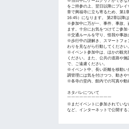
※当日中にゲームクリアができな
をご持参の上、翌日以降にプレイ
章で興福寺に立ち寄るため、第1章を
16:45）になります。 第2章
※参加中に万が一、事件、事故、
ます。十分にお気をつけてご参加
※交通ルールを守り、怪我や事故
※歩行中の謎解き、スマートフォ
わりを見ながら行動してください
※イベント参加中は、ほかの観光
ください。また、公共の道路や施
で、ご遠慮ください。
※イベント中、長い距離を移動い
調管理には気を付けつつ、動きや
※各寺の堂内、館内での写真や動
ネタバレについて
￣￣￣￣￣￣￣￣￣￣￣
※まだイベントに参加されていな
など、インターネットで公開する