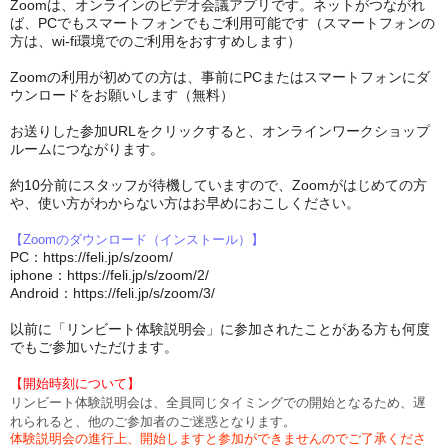
Zoomは、オンラインのビデオ会議アプリです。ネットがつながれ
ば、PCでもスマートフォンでもご利用可能です（スマートフォンの
方は、wi-fi環境でのご利用をおすすめします）
Zoomの利用が初めての方は、事前にPCまたはスマートフォンにダ
ウンロードをお願いします（無料）
お送りした参加URLをクリックすると、オンラインワークショップ
ルームにつながります。
約10分前にスタッフが待機していますので、Zoomがはじめての方
や、使い方がわからない方はお早めにおこしください。
【Zoomのダウンロード（インストール）】
PC：https://feli.jp/s/zoom/
iphone：https://feli.jp/s/zoom/2/
Android：https://feli.jp/s/zoom/3/
以前に「リンビート体験説明会」に参加されたことがある方も何度
でもご参加いただけます。
【開始時刻について】
リンビート体験説明会は、全員同じタイミングでの開始となるため、遅
れられると、他のご参加者のご迷惑となります。
体験説明会の進行上、開始しますと参加ができませんのでご了承くださ