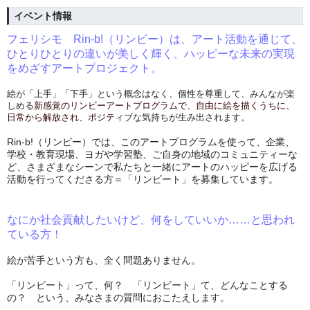
イベント情報
フェリシモ　Rin-b!（リンビー）は、アー
ト
活動
を通じて、
ひとりひとりの違いが美しく輝く、ハッピーな未来の実現
をめざすアートプロジェクト。
絵が「上手」「下手」という概念はなく、個性を尊重して、みんなが楽
しめる
新感覚のリンビーアートプログラムで、自由に絵を描くうちに、
日常から解放され、ポジテ
ィブな気持ちが生み出されます。
Rin‐b!（リンビー）では、このアートプログラムを使って、企業、
学校・教育現場、ヨガや学習塾、ご自身の地域のコミュニティーな
ど、さまざまなシーンで私たちと一緒にアートのハッピーを広げる
活動を行ってくださる方＝「リンビート」を募集しています。
なにか社会貢献したいけど、何をしていいか……と思われ
ている方！
絵が苦手という方も、全く問題ありません。
「リンビート」って、何？ 「リンビート」て、どんなことする
の？ という、みなさまの質問におこたえします。