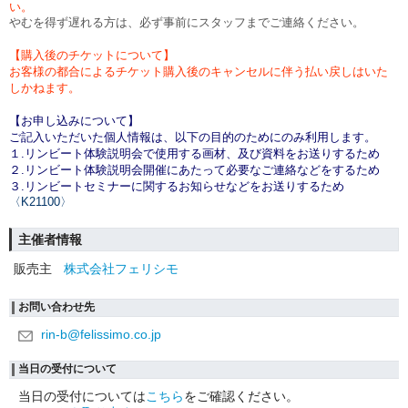
い。
やむを得ず遅れる方は、
必ず事前にスタッフまでご連絡ください。
【購入後のチケットについて】
お客様の都合によるチケット購入後のキャンセルに伴う払い戻しはいた
しかねます。
【お申し込みについて】
ご記入いただいた個人情報は、以下の目的のためにのみ利用します。
１.リンビート体験説明会で使用する画材、及び資料をお送りするため
２.リンビート体験説明会開催にあたって必要なご連絡などをするため
３.リンビートセミナーに関するお知らせなどをお送りするため
〈K21100〉
主催者情報
販売主
株式会社フェリシモ
お問い合わせ先
rin-b@felissimo.co.jp
当日の受付について
当日の受付については
こちら
をご確認ください。