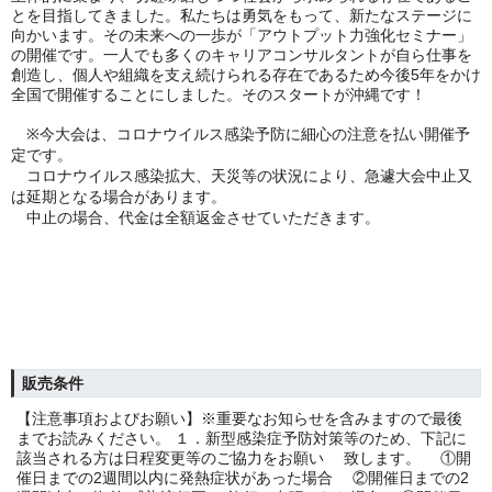
とを目指してきました。私たちは勇気をもって、新たなステージに
向かいます。その未来への一歩が「アウトプット力強化セミナー」
の開催です。一人でも多くのキャリアコンサルタントが自ら仕事を
創造し、個人や組織を支え続けられる存在であるため今後5年をかけ
全国で開催することにしました。
そのスタートが沖縄です！
※
今大会は、コロナウイルス感染予防に細心の注意を払い開催予
定です。
コロナウイルス感染拡大、天災等の状況により、急遽大会中止又
は延期となる場合があります。
中止の場合、代金は全額返金させていただきます。
販売条件
【注意事項およびお願い】※重要なお知らせを含みますので最後
までお読みください。 １．新型感染症予防対策等のため、下記に
該当される方は日程変更等のご協力をお願い 致します。 ①開
催日までの2週間以内に発熱症状があった場合 ②開催日までの2