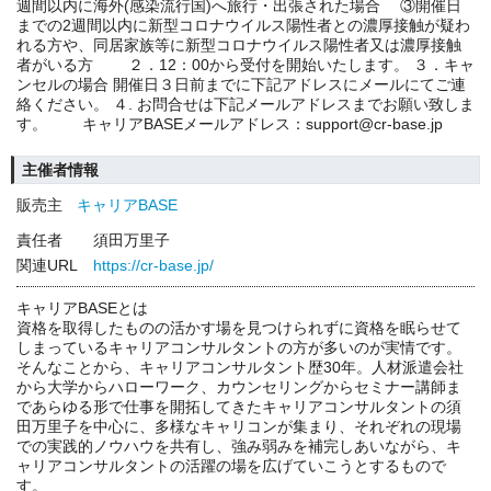
週間以内に海外(感染流行国)へ旅行・出張された場合 ③開催日
までの2週間以内に新型コロナウイルス陽性者との濃厚接触が疑わ
れる方や、同居家族等に新型コロナウイルス陽性者又は濃厚接触
者がいる方 ２．12：00から受付を開始いたします。 ３．キャ
ンセルの場合 開催日３日前までに下記アドレスにメールにてご連
絡ください。 ４. お問合せは下記メールアドレスまでお願い致しま
す。 キャリアBASEメールアドレス：support@cr-base.jp
主催者情報
販売主
キャリアBASE
責任者
須田万里子
関連URL
https://cr-base.jp/
キャリアBASEとは
資格を取得したものの活かす場を見つけられずに資格を眠らせて
しまっているキャリアコンサルタントの方が多いのが実情です。
そんなことから、キャリアコンサルタント歴30年。人材派遣会社
から大学からハローワーク、カウンセリングからセミナー講師ま
であらゆる形で仕事を開拓してきたキャリアコンサルタントの須
田万里子を中心に、多様なキャリコンが集まり、それぞれの現場
での実践的ノウハウを共有し、強み弱みを補完しあいながら、キ
ャリアコンサルタントの活躍の場を広げていこうとするもので
す。