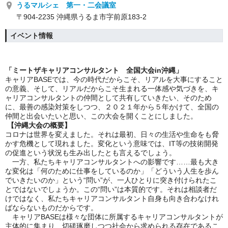
うるマルシェ 第一・二会議室
〒904-2235 沖縄県うるま市字前原183-2
イベント情報
「ミートザキャリアコンサルタント 全国大会in沖縄」
キャリアBASEでは、今の時代だからこそ、リアルを大事にすること
の意義、そして、リアルだからこそ生まれる一体感や気づきを、キ
ャリアコンサルタントの仲間として共有していきたい、そのため
に、最善の感染対策をしつつ、２０２１年から５年かけて、全国の
仲間と出会いたいと思い、この大会を開くことにしました。
【沖縄大会の概要】
コロナは世界を変えました。それは最初、日々の生活や生命をも脅
かす危機として現れました。変化という意味では、
IT
等の技術開発
の促進という状況も生み出したとも言えるでしょう。
一方、私たちキャリアコンサルタントへの影響です……最も大き
な変化は「何のために仕事をしているのか」「どういう人生を歩ん
でいきたいのか」という“問い”が、一人ひとりに突き付けられたこ
とではないでしょうか。この“問い”は本質的です。それは相談者だ
けではなく、私たちキャリアコンサルタント自身も向き合わなけれ
ばならないものだからです。
キャリアBASEは様々な団体に所属するキャリアコンサルタントが
主体的に集まり、切磋琢磨しつつ社会から求められる存在であるこ