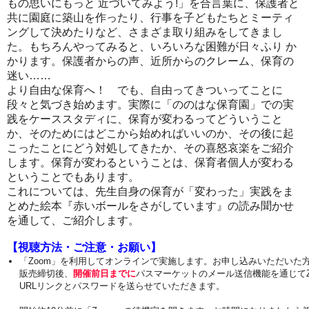
もの思いにもっと 近づいてみよう!」を合言葉に、保護者と
共に園庭に築山を作ったり、行事を子どもたちとミーティ
ングして決めたりなど、さまざま取り組みをしてきまし
た。もちろんやってみると、いろいろな困難が日々ふり か
かります。保護者からの声、近所からのクレーム、保育の
迷い……
より自由な保育へ！ でも、自由ってきついってことに
段々と気づき始めます。実際に「ののはな保育園」での実
践をケーススタディに、保育が変わるってどういうこと
か、そのためにはどこから始めればいいのか、その後に起
こったことにどう対処してきたか、その喜怒哀楽をご紹介
します。保育が変わるということは、保育者個人が変わる
ということでもあります。
これについては、先生自身の保育が「変わった」実践をま
とめた絵本『赤いボールをさがしています』の読み聞かせ
を通して、ご紹介します。
【視聴方法・ご注意・お願い】
「Zoom」を利用してオンラインで実施します。お申し込みいただいた
販売締切後、
開催前日までに
パスマーケットのメール送信機能を通じてZ
URLリンクとパスワードを送らせていただきます。