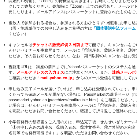
開始約10分前に「Zoom」の待機室を開きます。お時間になりましたら視
クしてご参加ください。参加時に「Zoom」上での表示名と、メールア
要になります。メールアドレスはパスマーケットに登録されたものをご
複数人で参加される場合も、参加される方おひとりずつ個別にお申し込
（園・施設単位でのお申し込みをご希望の方は
「団体受講申込フォーム
ください）
キャンセルは
チケットの販売締切３日前まで
可能です。キャンセルをご
んせいゼミナール事務局まで、メールに「①講座名、②購入者名、③注
ただき、その旨お知らせください。なお、期日以降のキャンセルはお受
視聴用URLは、講座の前日までにYahoo!パスマーケットのシステムを
す。
メールアドレスの入力ミス
にご注意ください。また、
迷惑メールボ
ご確認いただき
「mail.yahoo.co.jp」
からのメール受信を可能にしてお
申し込み完了メールが届いていれば、申し込みは受理されています。申
くたっても確認メールが届かない場合は、PassMarketの説明ページ（https:/
passmarket.yahoo.co.jp/archives/mailtrouble.html）をご確認
い場合は、せんせいゼミナール事務局へメールに「①講座名、②購入者
を明記いただきお問い合わせください。確認して折り返しご連絡いたし
小学館発行の領収書をご入用の方は、申込完了後、せんせいゼミナール
「①お申し込みの講座名、②購入者名、③注文番号、④ご希望のお宛名
名前等でも発行可能です）」を明記いただきお問い合わせください。