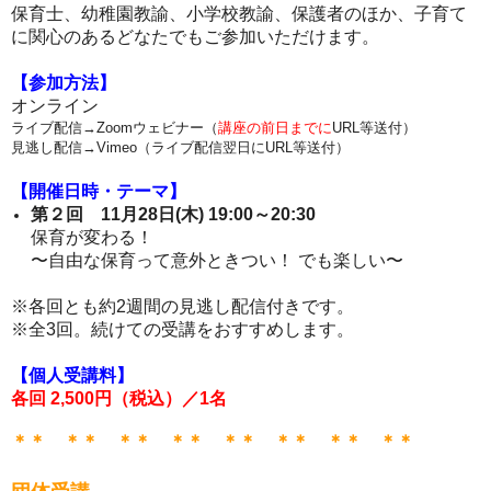
保育士、幼稚園教諭、小学校
教諭
、保護者のほか、子育て
に関心のあるどなたでもご参加いただけます。
【参加方法】
オンライン
ライブ配信→Zoomウェビナー（
講座の前日までに
URL等送付）
見逃し配信→Vimeo（ライブ配信翌日にURL等送付）
【開催日時・テーマ】
第２回 11月28日(木)
19:00～20:30
保育が変わる！
〜自由な保育って意外ときつい！ でも楽しい〜
※各回とも約2週間の見逃し配信付きです。
※全3回。続けての受講をおすすめします。
【個人受講料】
各回 2,500円（税込）／1名
＊＊ ＊＊ ＊＊ ＊＊ ＊＊ ＊＊ ＊＊ ＊＊