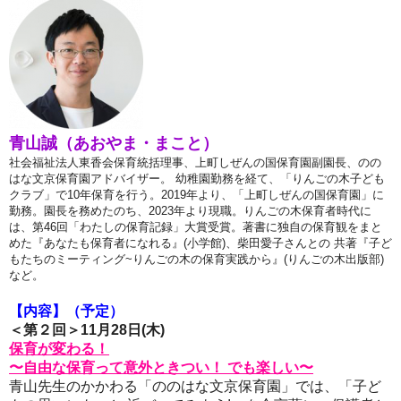
青山誠（あおやま・まこと）
社会福祉法人東香会保育統括理事、上町しぜんの国保育園副園長、のの
はな文京保育園アドバイザー。 幼稚園勤務を経て、「りんごの木子ども
クラブ」で10年保育を行う。2019年より、「上町しぜんの国保育園」に
勤務。園長を務めたのち、2023年より現職。りんごの木保育者時代に
は、第46回「わたしの保育記録」大賞受賞。著書に独自の保育観をまと
めた『あなたも保育者になれる』(小学館)、柴田愛子さんとの 共著『子ど
もたちのミーティング~りんごの木の保育実践から』(りんごの木出版部)
など。
【内容】（予定）
＜第２回＞11月28日(木)
保育が変わる！
〜自由な保育って意外ときつい！ でも楽しい〜
青山先生のかかわる「ののはな文京保育園」では、「子ど