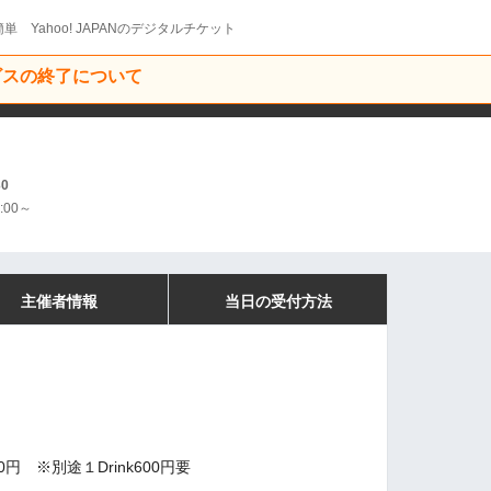
単 Yahoo! JAPANのデジタルチケット
ービスの終了について
30
:00～
主催者情報
当日の受付方法
0円 ※別途１Drink600円要