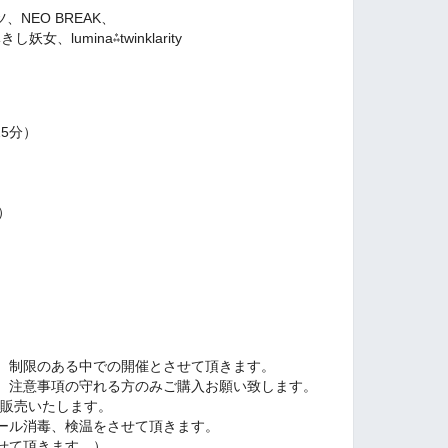
ツ、NEO BREAK、
lumina⁂twinklarity
25分）
分）
、制限のある中での開催とさせて頂きます。
、注意事項の守れる方のみご購入お願い致します。
にて販売いたします。
ール消毒、検温をさせて頂きます。
させて頂きます。）