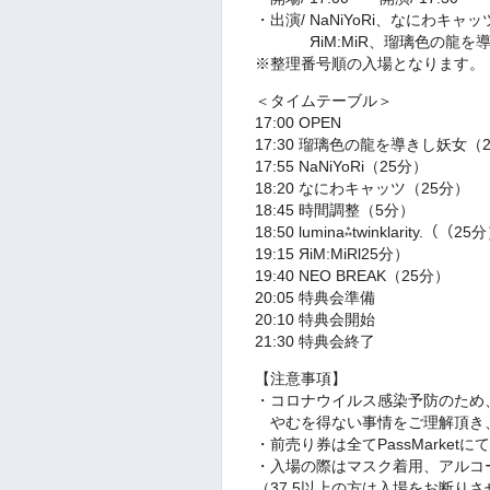
・出演/ NaNiYoRi、なにわキャッ
ЯiM:MiR、瑠璃色の龍を導きし妖女、
※整理番号順の入場となります。
＜タイムテーブル＞
17:00 OPEN
17:30 瑠璃色の龍を導きし妖女（
17:55 NaNiYoRi（25分）
18:20 なにわキャッツ（25分）
18:45 時間調整（5分）
18:50 lumina⁂twinklarity.（（25
19:15 ЯiM:MiRl25分）
19:40 NEO BREAK（25分）
20:05 特典会準備
20:10 特典会開始
21:30 特典会終了
【注意事項】
・コロナウイルス感染予防のため
やむを得ない事情をご理解頂き
・前売り券は全てPassMarket
・入場の際はマスク着用、アルコ
（37.5以上の方は入場をお断り