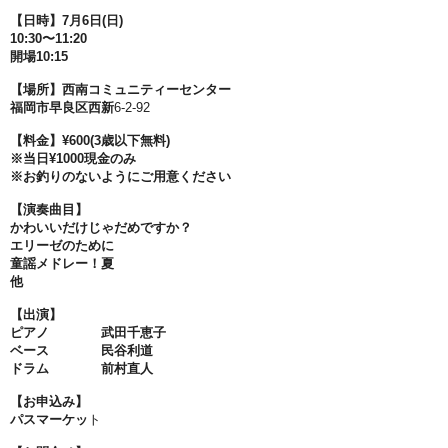
【日時】7月6日(日)
10:30〜11:20
開場10:15
【場所】西南コミュニティーセンター
福岡市早良区西新
6-2-92
【料金】¥600(3歳以下無料)
※当日¥1000現金のみ
※お釣りのないようにご用意ください
【演奏曲目】
かわいいだけじゃだめですか？
エリーゼのために
童謡メドレー！夏
他
【出演】
ピアノ 武田千恵子
ベース 民谷利道
ドラム 前村直人
【お申込み】
パスマーケッ
ト