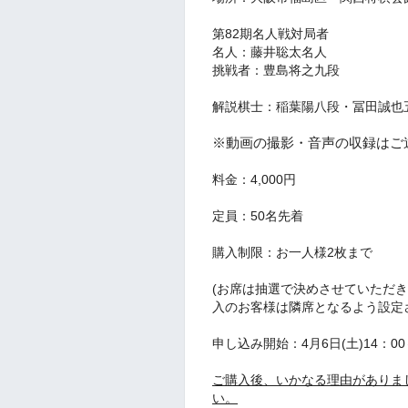
第82期名人戦対局者
名人：藤井聡太名人
挑戦者：豊島将之九段
解説棋士：稲葉陽八段・冨田誠也
※動画の撮影・音声の収録はご
料金：4,000円
定員：50名先着
購入制限：お一人様2枚まで
(お席は抽選で決めさせていただ
入のお客様は隣席となるよう設定
申し込み開始：4月6日(土)14：00
ご購入後、いかなる理由がありま
い。