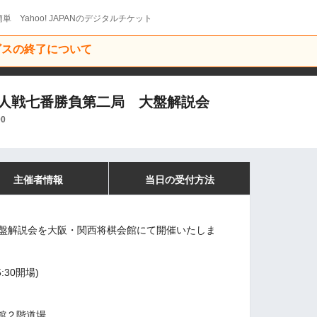
単 Yahoo! JAPANのデジタルチケット
ービスの終了について
名人戦七番勝負第二局 大盤解説会
00
主催者情報
当日の受付方法
大盤解説会を大阪・関西将棋会館にて開催いたしま
:30開場)
館２階道場