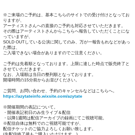
※ご来場のご予約は、基本
こちらのサイトでの受け付けとなってお
りますが、
アーティストさんへの直接のご予約も対応させていただきます。
その際はアーティストさんからこちらへ報告していただくことにな
っていますが、
SOLD OUTしている公演に関してのみ、
万が一報告もれなどがあっ
た際は、
ご入場できない場合がありますのでご注意ください。
ご予約は先着順となっております。上限に達した時点で販売終了と
させていただきます。
なお、入場順は当日の整列順となっております。
開場時間の15分前からお並びください。
ご質問、お問い合わせ、予約のキャンセルなどはこちらへ。
https://azytateinfo.wixsite.com/azytate
※開催期間の表記について。
・開催表記初日のみ
生ライブ＆配信
・以降1週間は配信アーカイブの録画にてご視聴可能。
※
配信自体は無料でのご視聴可能ですが、
配信チケットのご協力よろしくお願い致します。
(生配信終了後もご購入いただけます。)