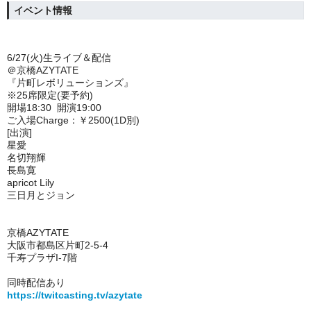
イベント情報
6/27(火)生ライブ＆配信
＠京橋AZYTATE
『片町レボリューションズ』
※25席限定(要予約)
開場18:30 開演19:00
ご入場Charge：￥2500(1D別)
[出演]
星愛
名切翔輝
長島寛
apricot Lily
三日月とジョン
京橋AZYTATE
大阪市都島区片町2-5-4
千寿プラザI-7階
同時配信あり
https://twitcasting.tv/azytate