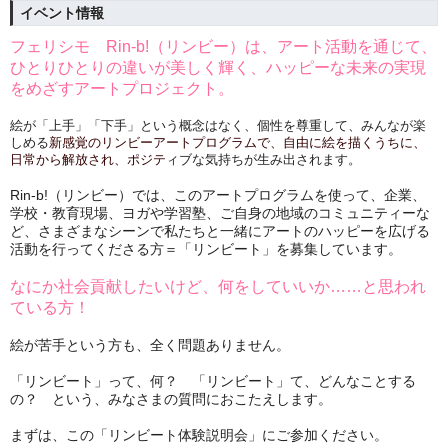
イベント情報
フェリシモ　Rin-b!（リンビー）は、アー
ト
活動
を通じて、
ひとりひとりの違いが美しく輝く、ハッピーな未来の実現
をめざすアートプロジェクト。
絵が「上手」「下手」という概念はなく、個性を尊重して、みんなが楽
しめる
新感覚のリンビーアートプログラムで、自由に絵を描くうちに、
日常から解放され、ポジテ
ィブな気持ちが生み出されます。
Rin‐b!（リンビー）では、このアートプログラムを使って、企業、
学校・教育現場、ヨガや学習塾、ご自身の地域のコミュニティーな
ど、さまざまなシーンで私たちと一緒にアートのハッピーを広げる
活動を行ってくださる方＝「リンビート」を募集しています。
なにか社会貢献したいけど、何をしていいか……と思われ
ている方！
絵が苦手という方も、全く問題ありません。
「リンビート」って、何？ 「リンビート」て、どんなことする
の？ という、みなさまの質問におこたえします。
まずは、この「リンビート体験説明会」にご参加ください。