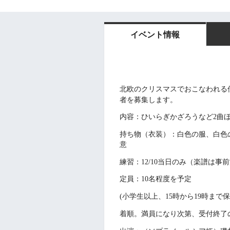
イベント情報
北欧のクリスマスでおこなわれる
者を募集します。
内容：ひいらぎかざろうなど
2
曲
持ち物（衣装）：白色の服、白色
意
練習：12/10当日のみ（楽譜は事
定員：10名程度を予定
(小学生以上、15時から19時ま
着順。満員になり次第、受付終了