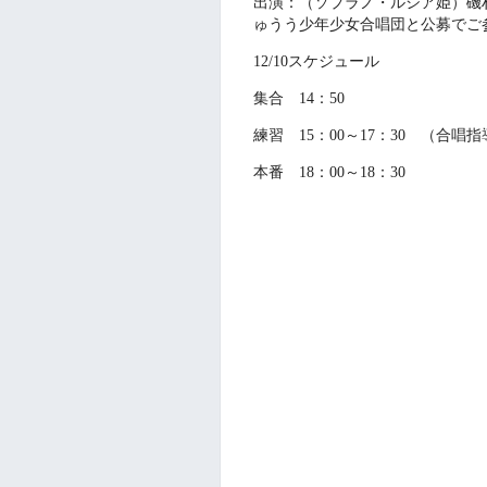
出演：（ソプラノ・ルシア姫）磯
ゅうう少年少女合唱団と公募でご
12/10
スケジュール
集合
14：50
練習
15
：00～17：30 （合唱
本番
18
：00～18：30