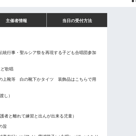
主催者情報
当日の受付方法
合唱団参加
伝統行事・聖ルシア祭を再現する子ども
ほど歌唱
の上靴等 白の靴下かタイツ 装飾品はこちらで用
前渡し）
で保護者と離れて練習と出んが出来る児童）
の旨