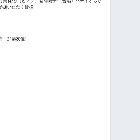
村美有紀/（ピアノ）霜浦陽子/（合唱）パティオちり
参加いただく皆様
指導 加藤友佳）