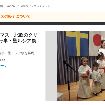
単 Yahoo! JAPANのデジタルチケット
ービスの終了について
スマス 北欧のクリ
行事・聖ルシア祭
行事・聖ルシア祭を再現
8:30
フォーレ