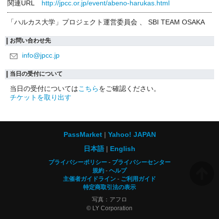
関連URL
http://jpcc.or.jp/event/abeno-harukas.html
「ハルカス大学」プロジェクト運営委員会 、 SBI TEAM OSAKA
お問い合わせ先
info@jpcc.jp
当日の受付について
当日の受付については
こちら
をご確認ください。
チケットを取り出す
PassMarket
Yahoo! JAPAN
日本語
English
プライバシーポリシー
プライバシーセンター
規約
ヘルプ
主催者ガイドライン
ご利用ガイド
特定商取引法の表示
写真：アフロ
© LY Corporation