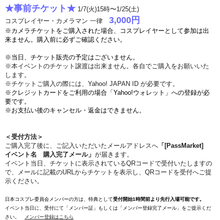
★事前チケット★
1
/7(火)15時〜1/25(土)
3,000円
コスプレイヤー・カメラマン 一律
※カメラチケットをご購入された場合、コスプレイヤーとして参加は出
来ません。
購入前に必ずご確認ください。
※当日、チケット販売の予定はございません。
※本イベントのチケット譲渡は出来ません。各自でご購入をお願いいた
します。
※チケットご購入の際には、Yahoo! JAPAN ID が必要です。
※クレジットカードをご利用の場合「Yahoo!ウォレット」への登録が必
要です。
※お支払い後のキャンセル・返金はできません。
＜受付方法＞
ご購入完了後に、
ご記入いただいたメールアドレスへ
「[PassMarket]
」
イベント名 購入完了メール
が届きます。
イベント当日、チケットに表示されているQRコードで受付いたしますの
で、メールに記載のURLからチケットを表示し、QRコードを受付へご提
示ください。
日本コスプレ委員会メンバーの方は、特典として
受付開始1時間前より先行入場
可能です。
イベント当日に、受付にて「メンバー証」もしくは「メンバー登録完了メール」をご提示くだ
さい。
メンバー登録はこちら