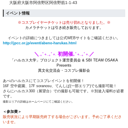
大阪府大阪市阿倍野区阿倍野筋1-1-43
イベント情報
※コスプレイヤーチケットは売り切れとなりました。※
カメラチケットは引き続き販売しております。
イベントの詳細につきましては公式WEBサイトをご確認ください。
http://jpcc.or.jp/event/abeno-harukas.html
＼
初開催
／
.｡ﾟ+..｡ﾟ+.
｡ﾟ+..｡ﾟ+
.
「ハルカス大学」プロジェクト運営委員会 & SBI TEAM OSAKA
Presents
異文化交流会・コスプレ撮影会
あべのハルカスにてコスプレイベントを初開催！
16F 空中庭園、17F soranosu、てんしば(一部エリア)
でも撮影可能！
さらにハルカス300（展望台）での撮影も可能です。
※別途入場料が必要
です。
撮影エリアの詳細はホームページにてご確認ください。
＜参加費＞
販売状況により早期販売終了する場合がございます。
予めご了承くださ
いませ。