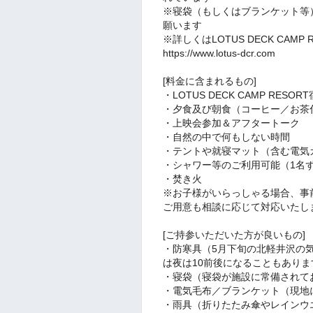
※寝袋（もしくはブランケット等
願います
※詳しくはLOTUS DECK CAM
https://www.lotus-dcr.com
[料金に含まれるもの]
・LOTUS DECK CAMP RESO
・夕食及び朝食（コーヒー／お茶
・上映会参加＆アフタートーク
・自然の中で何もしない時間
・テントや就寝マット（含む電気
・シャワー等のご利用可能（1名
・焚き火
※お子様がいらっしゃる場合、事
ご用意も相談に応じて対応いたし
[ご持参いただいた方が良いもの]
・防寒具（5月下旬の北軽井沢の
は夜は10前後になることもあり
・寝袋（寝袋が施設に常備されて
・電気毛布／ブランケット（現地
・雨具（折りたたみ傘やレインウ