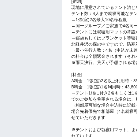
[宿泊]
現地に用意されているテント泊と
テント数：4人まで就寝可能なテント
→1張(室)2名最大10名様程度
→同一グループ／ご家族で4名同
→テントには就寝用マットの常設
→寝袋もしくはブランケット等寝
北軽井沢の森の中ですので、防寒
→最小催行人数：4名（申込が未
の料金は全額返金されます（それ
※雨天決行、荒天が予想される場
[料金]
A料金 1張(室)2名以上利用時：3
B料金 1張(室)1名利用時：43,
→テント1張に付き2名もしくは1
でのご参加を希望される場合は、
→相部屋可能な場合申込時に記載
場合先着優先で相部屋（4名就寝
せていただきます
※テントおよび就寝用マット、ま
れています