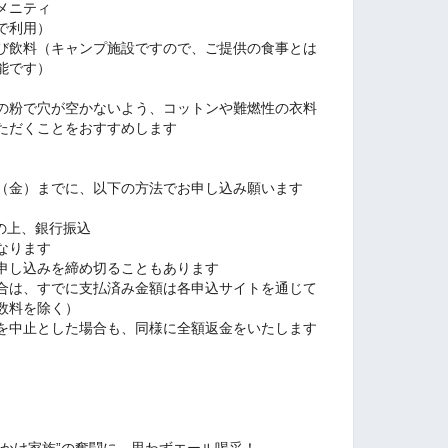
メニティ
で利用）
び飲料（キャンプ施設ですので、ご提供の食事とは
能です）
の粉で穴が空かないよう、コットンや難燃性の衣料
ただくことをおすすめします
0日（金）までに、以下の方法でお申し込み願います
の上、銀行振込
なります
申し込みを締め切ることもあります
合は、すでに支払済み金額は各申込サイトを通じて
数料を除く）
を中止とした場合も、同様に全額返金をいたします
れかけ家族”の奮闘に、思わずエール喝采！