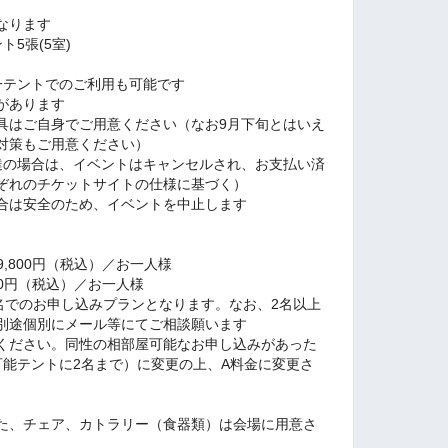
なります
5張(5室)
一テントでのご利用も可能です
があります
具はご自身でご用意ください（なお9月下旬とはいえ
対策もご用意ください）
達の場合は、イベントはキャンセルされ、お支払い済
ぞれのチケットサイトの仕様に基づく）
合は安全のため、イベントを中止します
9,800円（税込）／お一人様
800円（税込）／お一人様
名でのお申し込みプランとなります。なお、2名以上
別途個別にメール等にてご相談願います
ください。同性の相部屋可能なお申し込みがあった
可能テントに2名まで）に変更の上、A料金に変更さ
た、チェア、カトラリー（食器類）は会場に用意さ