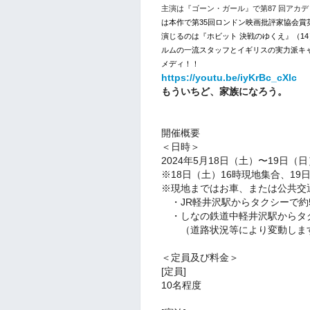
主演は『ゴーン・ガール』
で第87 回ア
は本作で第35回ロンドン映画批評家協会
演じるのは『ホビット 決戦のゆくえ』（1
ルムの一流スタッフとイギリスの実力派キ
メディ！！
https://youtu.be/iyKrBc_cXlc
もういちど、家族になろう。
︎開催概要
＜日時＞
2024年5月18日（土）〜19日（日
※18日（土）16時現地集合、19
※現地まではお車、または公共交
・JR軽井沢駅からタクシーで約50
・しなの鉄道中軽井沢駅からタクシ
（道路状況等により変動しま
＜定員及び料金＞
[定員]
10名程度