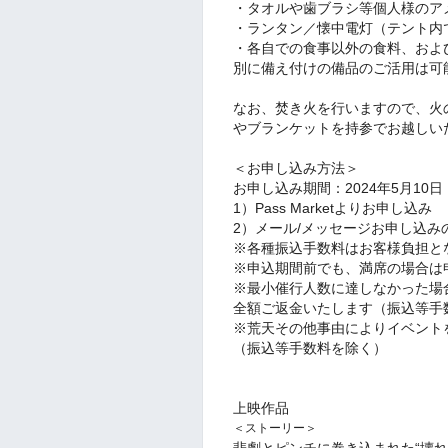
・タオルや歯ブラシ等個人様のア
・ランタン／懐中電灯（テント内
・各自での食事以外の食料、およ
別に備え付けの備品のご活用は可
なお、焚き火を行いますので、火
やブランケットを持参でお越しい
＜お申し込み方法＞
お申し込み期間：2024年5月1
1）Pass Marketよりお申し込み
2）メール/メッセージお申し込み
※各種振込手数料はお客様負担と
※申込期間前でも、満席の場合は
※最小催行人数に達しなかった場
全額ご返金いたします（振込等手
※荒天その他事由によりイベント
（振込等手数料を除く）
︎上映作品
＜ストーリー＞
悲劇とピンチに巻き込まれた“壊