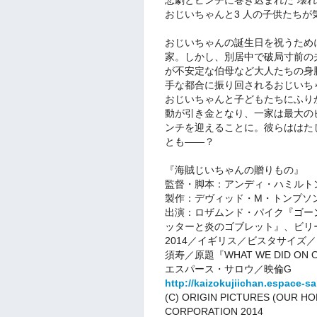
おじいちゃんと3 人の子供たち
おじいちゃんの誕生日を祝うため
家。しかし、別居中で破局寸前の
が不安定な伯母など大人たちの身
手な都合に振り回されるおじいち
おじいちゃんと子どもたちにふり
動が引き金となり、一家は最大の
ンチを迎えることに。彼らははた
とも――？
『海賊じいちゃんの贈りもの』
監督・脚本：アンディ・ハミルト
製作：デヴィッド・M・トンプソ
出演：ロザムンド・パイク『ゴー
ッターと炎のゴブレット』、ビリ
2014／イギリス／ビスタサイズ／
須寿／原題『WHAT WE DID O
エスパース・サロウ／映倫G
http://kaizokujiichan.espace-s
(C) ORIGIN PICTURES (OUR HO
CORPORATION 2014