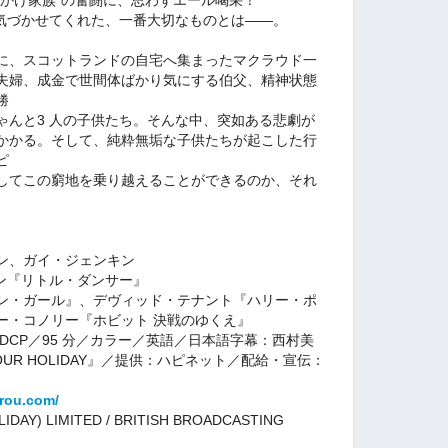
が気づかせてくれた、一番大切なものとは――。
に、スコットランドの自宅へ集まったマクラウド一
夫婦、成金で世間体ばかり気にする伯父、精神状態
勝
ゃんと3 人の子供たち。そんな中、突如ある悲劇が
かかる。そして、純粋無垢な子供たちが起こした行
ピ
してこの窮地を乗り越えることができるのか、それ
ン、ガイ・ジェンキン
ン『リトル・ダンサー』
ン・ガール』、デヴィッド・テナント『ハリー・ポ
ー・コノリー『ホビット 決戦のゆくえ』
DCP／95 分／カラー／英語／日本語字幕：西村美
N OUR HOLIDAY』／提供：ハピネット／配給・宣伝：
arou.com/
LIDAY) LIMITED / BRITISH BROADCASTING