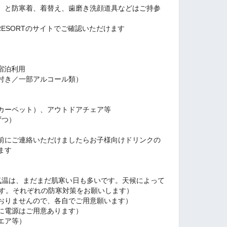
）と防寒着、着替え、歯磨き洗顔道具などはご持参
P RESORTのサイトでご確認いただけます
RT宿泊利用
付き／一部アルコール類）
カーペット）、アウトドアチェア等
ずつ）
前にご連絡いただけましたらお子様向けドリンクの
ます
気温は、まだまだ肌寒い日も多いです。天候によって
ます。それぞれの防寒対策をお願いします）
おりませんので、各自でご用意願います）
に電源はご用意あります）
エア等）