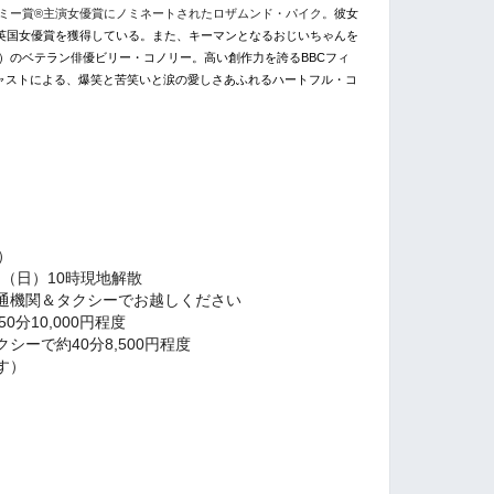
カデミー賞®主演女優賞にノミネートされたロザムンド・パイク。
彼女
賞英国女優賞を獲得している。また、キーマンとなるおじいちゃんを
4）のベテラン俳優ビリー・コノリー。高い創作力を誇るBBCフィ
ャストによる、爆笑と苦笑いと涙の愛しさあふれるハートフル・コ
）
日（日）10時現地解散
通機関＆タクシーでお越しください
分10,000円程度
ーで約40分8,500円程度
す）