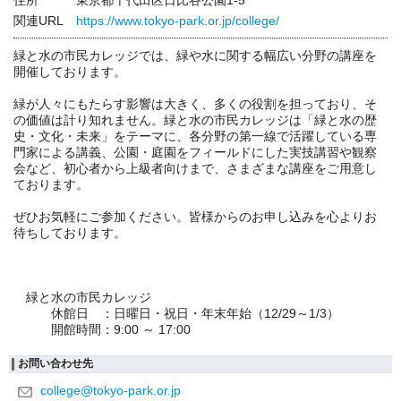
住所
東京都千代田区日比谷公園1-5
関連URL
https://www.tokyo-park.or.jp/college/
緑と水の市民カレッジでは、緑や水に関する幅広い分野の講座を
開催しております。
緑が人々にもたらす影響は大きく、多くの役割を担っており、そ
の価値は計り知れません。緑と水の市民カレッジは「緑と水の歴
史・文化・未来」をテーマに、各分野の第一線で活躍している専
門家による講義、公園・庭園をフィールドにした実技講習や観察
会など、初心者から上級者向けまで、さまざまな講座をご用意し
ております。
ぜひお気軽にご参加ください。皆様からのお申し込みを心よりお
待ちしております。
緑と水の市民カレッジ
休館日 ：日曜日・祝日・年末年始（12/29～1/3）
開館時間：9:00 ～ 17:00
お問い合わせ先
college@tokyo-park.or.jp