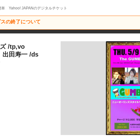
単 Yahoo! JAPANのデジタルチケット
ービスの終了について
ズ /tp,vo
 出田寿一 /ds
0