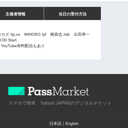
主催者情報
当日の受付方法
カズ /tp,vo MIHOKO /pf 柳真也 /wb 出田寿一
00 Start
YouTube有料配信もあり
スマホで簡単 Yahoo! JAPANのデジタルチケット
日本語
｜
English