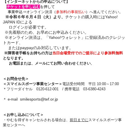
【
インターネットからの申込について】
チケットを申し込む
を
押して
事業申込⇒
オンライン決済
（
参加料の事前払い
）
へ進んでください。
※令和６年６月４日（火）より、
チケットの購入時には
Yahoo!
JAPAN ID
による
ログインが必要です。
※先着順のため、お早めにお申込みください。
※オンライン決済は、「
Yahoo!
ウォレット」に登録済みのクレジッ
トカード、
または
paypay
のみ対応しています。
※障害者手帳をお持ちの方は
当日会場受付でのご提示により参加料無料
となります。
お電話または、メールにてお問い合わせください
。
＜
お問合せ先
＞
＜
スマイルスポーツ事業センター＞
電話受付時間
平日 10:00～17:00
＊フリーダイヤル 0120-612-001 /
携帯電話 03-6380-4243
smilesports@tef.or.jp
＊ e-mail
＜お申し込みについて＞
・やむを得ずキャンセルされる場合は、
前日
までに
スマイルスポーツ事
業センター
へ