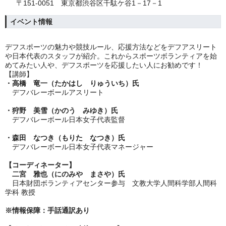
〒151-0051 東京都渋谷区千駄ケ谷1－17－1
イベント情報
デフスポーツの魅力や競技ルール、応援方法などをデフアスリート
や日本代表のスタッフが紹介。これからスポーツボランティアを始
めてみたい人や、デフスポーツを応援したい人にお勧めです！
【講師】
・高橋 竜一（たかはし りゅういち）氏
デフバレーボールアスリート
・狩野 美雪（かのう みゆき）氏
デフバレーボール日本女子代表監督
・森田 なつき（もりた なつき）氏
デフバレーボール日本女子代表マネージャー
【コーディネーター】
二宮 雅也（にのみや まさや）氏
日本財団ボランティアセンター参与 文教大学人間科学部人間科
学科 教授
※情報保障：手話通訳あり